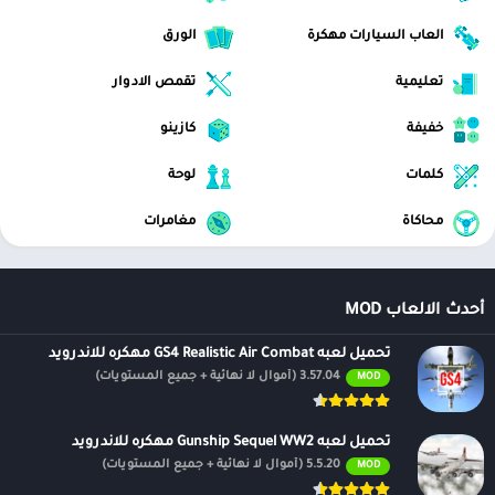
العاب السيارات مهكرة
الورق
تعليمية
تقمص الادوار
خفيفة
كازينو
كلمات
لوحة
محاكاة
مغامرات
أحدث الالعاب MOD
تحميل لعبه GS4 Realistic Air Combat مهكره للاندرويد
3.57.04 (أموال لا نهائية + جميع المستويات)
MOD
تحميل لعبه Gunship Sequel WW2 مهكره للاندرويد
5.5.20 (أموال لا نهائية + جميع المستويات)
MOD