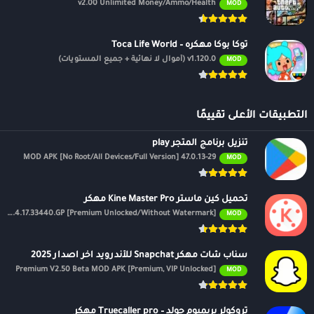
v2.00 Unlimited Money/Ammo/Health
MOD
توكا بوكا مهكره – Toca Life World
v1.120.0 (أموال لا نهائية + جميع المستويات)
MOD
التطبيقات الأعلى تقييمًا
تنزيل برنامج المتجر play
47.0.13-29 MOD APK [No Root/All Devices/Full Version]
MOD
تحميل كين ماستر Kine Master Pro مهكر
APK v7.4.17.33440.GP [Premium Unlocked/Without Watermark]
MOD
سناب شات مهكر Snapchat للأندرويد اخر اصدار 2025
Premium V2.50 Beta MOD APK [Premium, VIP Unlocked]
MOD
تروكولر بريميوم جولد – Truecaller pro مهكر