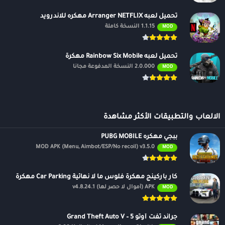
تحميل لعبه Arranger NETFLIX مهكره للاندرويد
1.1.15 النسخة كاملة
MOD
تحميل لعبه Rainbow Six Mobile مهكرة
2.0.000 النسخة المدفوعة مجانًا
MOD
الالعاب والتطبيقات الأكثر مشاهدة
ببجي مهكره PUBG MOBILE
MOD APK (Menu, Aimbot/ESP/No recoil) v3.5.0
MOD
كار باركينج مهكرة فلوس ما لا نهائية Car Parking مهكرة
APK (أموال لا حصر لها) v4.8.24.1
MOD
جراند ثفت أوتو 5 – Grand Theft Auto V