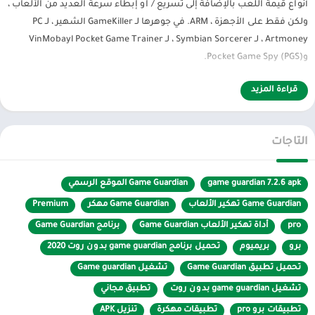
أنواع قيمة اللعب بالإضافة إلى تسريع / او إبطاء سرعة العديد من الألعاب ،
ولكن فقط على الأجهزة ، ARM. في جوهرها لـ GameKiller الشهير ، لـ PC
Artmoney ، لـ Symbian Sorcerer ، لـ VinMobayl Pocket Game Trainer
وPocket Game Spy (PGS).
Guardian الموقع الرسمي
Game
قراءة المزيد
التاجات
game guardian 7.2.6 apk
Game Guardian الموقع الرسمي
Game Guardian تهكير الألعاب
Game Guardian مهكر
Premium
pro
أداة تهكير الألعاب Game Guardian
برنامج Game Guardian
برو
بريميوم
تحميل برنامج game guardian بدون روت 2020
تحميل تطبيق Game Guardian
تشغيل Game guardian
تشغيل game guardian بدون روت
تطبيق مجاني
تطبيقات برو pro
تطبيقات مهكرة
تنزيل APK