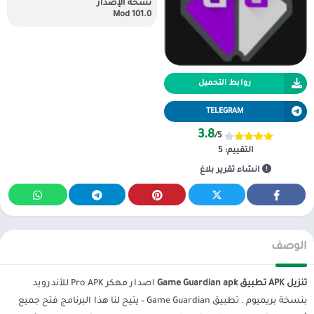
نسخة الإصدار
101.0 Mod
روابط التحميل
TELEGRAM
3.8
/5
التقييم:
5
انشاء تقرير بلاغ
الوصف
تنزيل APK تطبيق Game Guardian apk
اصدار مهكر Pro APK للأندرويد
بنسخة بريميوم . تطبيق Game Guardian – يتيح لنا هذا البرنامج فتح جميع