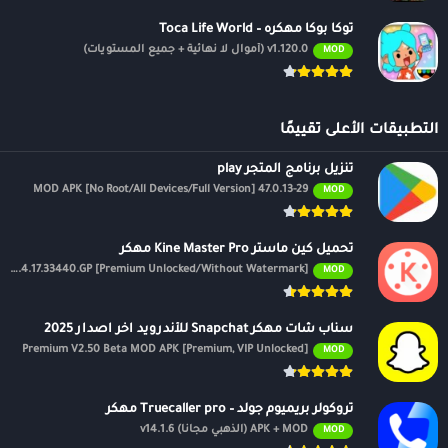
توكا بوكا مهكره – Toca Life World
v1.120.0 (أموال لا نهائية + جميع المستويات)
MOD
التطبيقات الأعلى تقييمًا
تنزيل برنامج المتجر play
47.0.13-29 MOD APK [No Root/All Devices/Full Version]
MOD
تحميل كين ماستر Kine Master Pro مهكر
APK v7.4.17.33440.GP [Premium Unlocked/Without Watermark]
MOD
سناب شات مهكر Snapchat للأندرويد اخر اصدار 2025
Premium V2.50 Beta MOD APK [Premium, VIP Unlocked]
MOD
تروكولر بريميوم جولد – Truecaller pro مهكر
APK + MOD (الذهبي مجانًا) v14.1.6
MOD