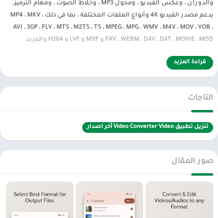
والدوران ، وعكس الفيديو ، ومحول MP3 ، وخلاط الصوت ، ومهام الترميز.
يدعم مصدر الفيديو 4K وأنواع الملفات المختلفة ، بما في ذلك MP4 ، MKV ،
AVI ، 3GP ، FLV ، MTS ، M2TS ، TS ، MPEG ، MPG ، WMV ، M4V ، MOV ، VOB ،
F4V ، WEBM ، DAV ، DAT ، MOVIE ، MOD و MXF و LVF و H264 والمزيد.
باستخدام مجموعة متنوعة من برامج الترميز.
قراءة المزيد
الميزات الرئيسية:
• تجربة UI / UX سلسة للغاية وصديقة للمستخدم.
• يمكن للمستخدم التبديل إلى الوضع الفاتح والداكن بسهولة للحصول على
التاجات
تجربة UI / UX أفضل.
• تحويل أي ملفات فيديو من تنسيق إلى تنسيق آخر.
تنزيل تطبيق Video Converter Video آخر اصدار
• حدد ملفات متعددة للمعالجة المجمعة.
• تحديد دقة مخصصة لإخراج الفيديو.
• إضافة / استبدال الصوت لإخراج الفيديو.
صور المقال
• تحديد معدل الإطار المخصص لإخراج الفيديو.
• تحويل الفيديو إلى ملفات صوتية وحفظها كنغمة رنين.
• قص / تقليم ملف الفيديو وحفظ جزء للتحميل في الشبكات الاجتماعية.
• قص / تقليم ملف الفيديو في أجزاء متساوية لتحميله على الشبكات
الاجتماعية.