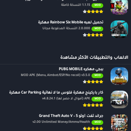
1.1.15 النسخة كاملة
MOD
تحميل لعبه Rainbow Six Mobile مهكرة
2.0.000 النسخة المدفوعة مجانًا
MOD
الالعاب والتطبيقات الأكثر مشاهدة
ببجي مهكره PUBG MOBILE
MOD APK (Menu, Aimbot/ESP/No recoil) v3.5.0
MOD
كار باركينج مهكرة فلوس ما لا نهائية Car Parking مهكرة
APK (أموال لا حصر لها) v4.8.24.1
MOD
جراند ثفت أوتو 5 – Grand Theft Auto V
v2.00 Unlimited Money/Ammo/Health
MOD