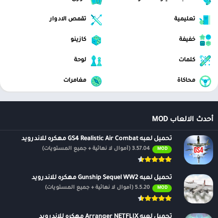
التقاط فيديو بجودة الصور المتحركة. ونظرًا لمدى رخص تكلفة وسائط
تعليمية
تقمص الادوار
التخزين ، فإن الحد الوحيد لمقدار التصوير هو مدى تحمُّل موضوعاتك ومقدار
الوقت المتاح لك.
خفيفة
كازينو
نحن لسنا مثاليين ، لكننا نعمل بجد على التطبيق كل يوم لتحسينه ، يرجى ترك
كلمات
لوحة
التفاصيل في التعليقات أو مراسلتنا عبر البريد الإلكتروني ، شكرًا لدعمك
لمحرر الفيديو Vidsoftech!
محاكاة
مغامرات
الان عبر موقعنا PlaYalandroiD متجر بلاي ، android store يمكنكم تحميل
العاب مهكرة ، تطبيقات اندرويد بريميوم ، مجاناً يتم مراجعة الألعاب
أحدث الالعاب MOD
والبرامج وتحديثات مستمرة اول بأول على، متجر العاب مهكرة.
تحميل لعبه GS4 Realistic Air Combat مهكره للاندرويد
3.57.04 (أموال لا نهائية + جميع المستويات)
MOD
تحميل لعبه Gunship Sequel WW2 مهكره للاندرويد
5.5.20 (أموال لا نهائية + جميع المستويات)
MOD
تحميل لعبه Arranger NETFLIX مهكره للاندرويد