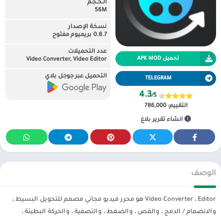
الـحـجـم
56M
نسخة الإصدار
0.8.7 بريميوم مفتوح
عدد التحميلات
تحميل APK MOD
Video Converter, Video Editor
التحميل عبر جوجل بلاي
TELEGRAM
4.3
/5
التقييم:
786,000
انشاء تقرير بلاغ
الوصف
Video Converter ، Editor هو محرر فيديو مجاني مصمم للتحويل البسيط ،
والانضمام / الدمج ، والقص ، والضغط ، والتصفية ، والحركة البطيئة ،