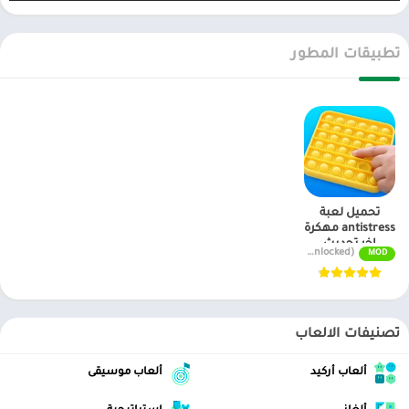
العاب مهكرة ، تطبيقات اندرويد بريميوم ، مجاناً يتم مراجعة الألعاب
والبرامج وتحديثات مستمرة اول بأول على، متجر العاب مهكرة.
تطبيقات المطور
تحميل لعبة
antistress مهكرة
اخر تحديث
v10.1.3 MOD APK (All Unlocked)
MOD
تصنيفات الالعاب
ألعاب أركيد
ألعاب موسيقى