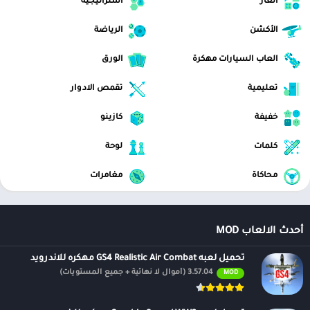
ألغاز
استراتيجية
الأكشن
الرياضة
العاب السيارات مهكرة
الورق
تعليمية
تقمص الادوار
خفيفة
كازينو
كلمات
لوحة
محاكاة
مغامرات
أحدث الالعاب MOD
تحميل لعبه GS4 Realistic Air Combat مهكره للاندرويد
3.57.04 (أموال لا نهائية + جميع المستويات)
MOD