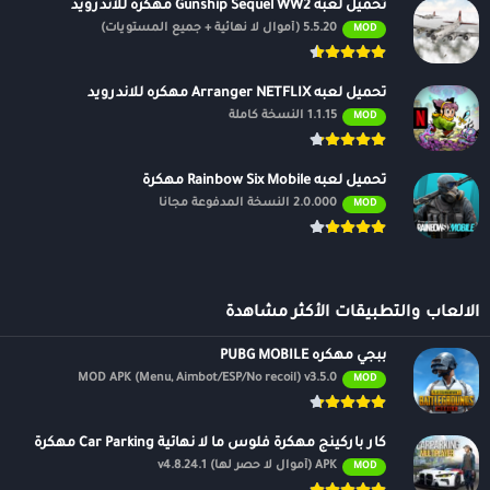
تحميل لعبه Gunship Sequel WW2 مهكره للاندرويد
5.5.20 (أموال لا نهائية + جميع المستويات)
MOD
تحميل لعبه Arranger NETFLIX مهكره للاندرويد
1.1.15 النسخة كاملة
MOD
تحميل لعبه Rainbow Six Mobile مهكرة
2.0.000 النسخة المدفوعة مجانًا
MOD
الالعاب والتطبيقات الأكثر مشاهدة
ببجي مهكره PUBG MOBILE
MOD APK (Menu, Aimbot/ESP/No recoil) v3.5.0
MOD
كار باركينج مهكرة فلوس ما لا نهائية Car Parking مهكرة
APK (أموال لا حصر لها) v4.8.24.1
MOD