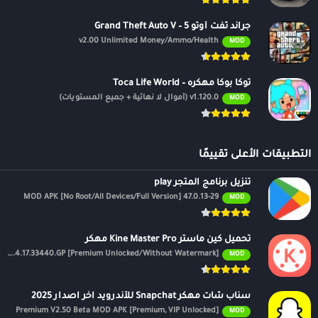
جراند ثفت أوتو 5 – Grand Theft Auto V
v2.00 Unlimited Money/Ammo/Health
MOD
توكا بوكا مهكره – Toca Life World
v1.120.0 (أموال لا نهائية + جميع المستويات)
MOD
التطبيقات الأعلى تقييمًا
تنزيل برنامج المتجر play
47.0.13-29 MOD APK [No Root/All Devices/Full Version]
MOD
تحميل كين ماستر Kine Master Pro مهكر
APK v7.4.17.33440.GP [Premium Unlocked/Without Watermark]
MOD
سناب شات مهكر Snapchat للأندرويد اخر اصدار 2025
Premium V2.50 Beta MOD APK [Premium, VIP Unlocked]
MOD