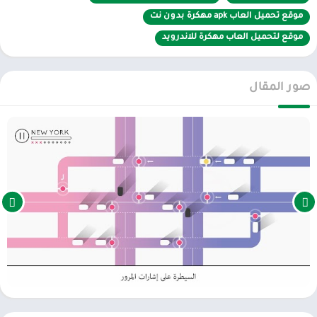
تجربة غير محدودة
: توفر اللعبة المعدلة قدرات غير محدودة مثل المال
موقع تحميل العاب apk مهكرة بدون نت
والعملات، مما يسهل تطوير المهارات وتجربة كل ما تقدمه اللعبة بدون
قيود.
موقع لتحميل العاب مهكرة للاندرويد
استمتاع كامل بالمحتوى
: بفضل التهكير، يمكن للاعبين استكشاف جميع
التحديات والمستويات المتقدمة دون قيد أو شرط.
صور المقال
مميزات تحميل لعبة Traffix Traffic Simulator مهكرة للأندرويد
سهولة التحميل والتثبيت
: تتوفر النسخة المهكرة عبر روابط موثوقة، مع
شرح بسيط لطريقة التثبيت على أجهزة الأندرويد.
تحديثات مستمرة
: غالبًا ما تتوفر نسخ مهكرة محدثة تشتمل على آخر
الميزات والتصحيحات.
تجربة مجانية بدون إعلانات
: النسخة المهكرة غالبًا ما تأتي بدون إعلانات
مزعجة، مما يعزز من تجربة اللعب.
خطوات تحميل وتثبيت النسخة المهكرة
البحث عن مصدر موثوق
: قم بتنزيل ملف APK من مواقع موثوقة لضمان
عدم وجود برامج ضارة.