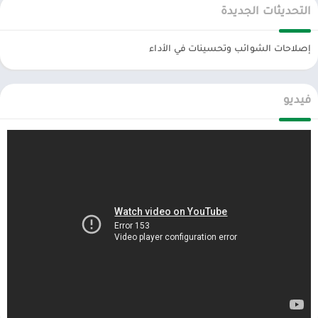
التحديثات الجديدة
تمكين التثبيت من مصادر غير معروفة
: في إعدادات الهاتف، فعل خيار
“مصادر غير معروفة” لتثبيت الملفات الخارجية.
إصلاحات الشوائب وتحسينات في الأداء
تثبيت الملف
: افتح ملف APK واتبع التعليمات لتثبيت اللعبة.
البدء في اللعب
: استمتع بكامل المحتوى والميزات بدون قيود.
فيديو
ملاحظات هامة
احذر من المصادر غير الموثوقة
: بعض المواقع قد تقدم نسخًا غير آمنة أو
معدلة بشكل ضار.
احترام حقوق المطورين
: من الأفضل دعم المطورين بشراء النسخة
الأصلية عند توفرها، لضمان استمرارية تطوير الألعاب.
ختامًا،
لعبة Traffix Traffic Simulator المهكرة توفر تجربة لعب فريدة من
نوعها لمحبي إدارة المرور والقيادة، مع ميزات غير محدودة تتيح استكشاف
جميع التحديات بشكل مريح. استمتع بقيادة ذكية وتنظيم مروري ناجح،
وابقَ دائمًا حذرًا من المصادر غير الموثوقة عند التنزيل.
الان عبر موقعنا PlaYalandroiD متجر بلاي ، android store يمكنكم تحميل