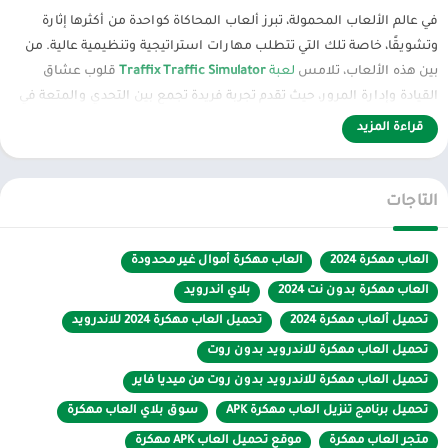
في عالم الألعاب المحمولة، تبرز ألعاب المحاكاة كواحدة من أكثرها إثارة
وتشويقًا، خاصة تلك التي تتطلب مهارات استراتيجية وتنظيمية عالية. من
بين هذه الألعاب، تلامس
لعبة
Traffix Traffic Simulator
قلوب عشاق
القيادة وإدارة المرور، حيث تقدم تجربة فريدة تجمع بين التحدي والمتعة في
آن واحد.
قراءة المزيد
ما هي لعبة Traffix Traffic Simulator؟
التاجات
Traffix Traffic Simulator هي لعبة محاكاة تركز على إدارة وتنظيم حركة
المرور في المدينة. هدف اللاعب هو تنظيم تدفق السيارات والمركبات
بشكل منظم لمنع الازدحام والحوادث، مع الحفاظ على سير الحركة بشكل
العاب مهكرة 2024
العاب مهكرة أموال غير محدودة
سلس وفعال. تتميز اللعبة برسومات بسيطة وجذابة، مع نظام تحكم
العاب مهكرة بدون نت 2024
بلاي اندرويد
سهل الاستخدام يناسب جميع الفئات العمرية.
تحميل ألعاب مهكرة 2024
تحميل العاب مهكرة 2024 للاندرويد
لماذا يبحث المستخدمون عن نسخة مهكرة؟
تحميل العاب مهكرة للاندرويد بدون روت
تحميل العاب مهكرة للاندرويد بدون روت من ميديا فاير
فتح جميع الميزات
: النسخة المهكرة تتيح الوصول إلى جميع المركبات
تحميل برنامج تنزيل العاب مهكرة APK
سوق بلاي العاب مهكرة
والمستويات دون الحاجة للانتظار أو إنفاق أموال حقيقية.
متجر العاب مهكرة
موقع تحميل العاب APK مهكرة