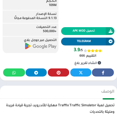
الـحـجـم
109M
نسخة الإصدار
9.1.13 النسخة المدفوعة مجانًا
عدد التحميلات
تحميل APK MOD
+500,000
التحميل عبر جوجل بلاي
TELEGRAM
3.9
/5
التقييم:
666
انشاء تقرير بلاغ
الوصف
تحميل لعبة Traffix Traffic Simulator مهكرة للأندرويد: تجربة قيادة فريدة
ومليئة بالتحديات