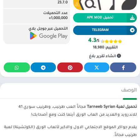
23.7.0
عدد التحميلات
تحميل APK MOD
1,000,000+
التحميل عبر جوجل بلاي
TELEGRAM
4.3
/5
التقييم:
18,980
انشاء تقرير بلاغ
الوصف
تحميل لعبة Tarneeb Syrian
مجاناً العب طرنيب، وطرنيب سوري 41
للاندرويد والعديد من العاب الورق أينما كنت ومع أصحابك!
يقدم جواكر الموقع الاجتماعي الاول والاكبر لألعاب الورق (الكوتشينة) لعبة
طرنيب مجاناً.