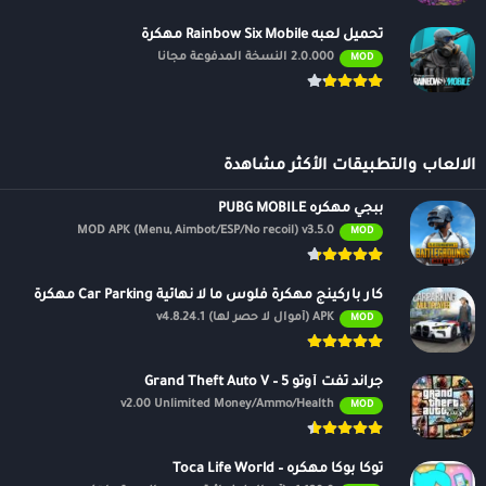
أنواع أخرى من الطرنيب
تحميل لعبه Rainbow Six Mobile مهكرة
2.0.000 النسخة المدفوعة مجانًا
MOD
طرنيب سوري 41
تختلف عن القوانين المذكورة في الأعلى الاختلافات التالية:
عند توزيع الأوراق يتم قلب أخر ورقة من أوراق الموزع ويكون نوع الطرنيب
الالعاب والتطبيقات الأكثر مشاهدة
هو النوع الآخر من نفس لون الورقة (مثلاً إذا كان نوع الورقة هو كبة، يكون
ببجي مهكره PUBG MOBILE
نوع الطرنيب ديناري، وإذا كان نوع الورقة بستوني، يكون الطرنيب سنك /
MOD APK (Menu, Aimbot/ESP/No recoil) v3.5.0
MOD
سباتي).
ليس هناك فائز بعملية المزايدة والهدف من العملية هو أن يقوم كل لاعب
كار باركينج مهكرة فلوس ما لا نهائية Car Parking مهكرة
بإعلان عدد اللمات التي بإمكانه الحصول عليها لوحده.
APK (أموال لا حصر لها) v4.8.24.1
MOD
يحصل كل لاعب على فرصة واحدة فقط لطلب عدد اللمات الذي يريده
ويمكن أن يكون هذا العدد بين 2 – 13 لمة.
جراند ثفت أوتو 5 – Grand Theft Auto V
v2.00 Unlimited Money/Ammo/Health
MOD
إذا كان مجموع عدد اللمات الذي طلبة اللاعبون أقل من 11 تتم إعادة توزيع
الأوراق من جديد.
توكا بوكا مهكره – Toca Life World