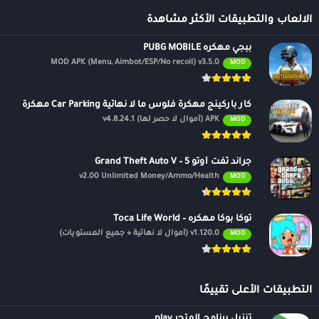
الالعاب والتطبيقات الأكثر مشاهدة
ببجي مهكره PUBG MOBILE
MOD APK (Menu, Aimbot/ESP/No recoil) v3.5.0
MOD
كار باركينج مهكرة فلوس ما لا نهائية Car Parking مهكرة
APK (أموال لا حصر لها) v4.8.24.1
MOD
جراند ثفت أوتو 5 – Grand Theft Auto V
v2.00 Unlimited Money/Ammo/Health
MOD
توكا بوكا مهكره – Toca Life World
v1.120.0 (أموال لا نهائية + جميع المستويات)
MOD
التطبيقات الأعلى تقييمًا
تنزيل برنامج المتجر play