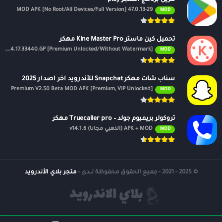
47.0.13-29 MOD APK [No Root/All Devices/Full Version]
MOD
تحميل كين ماستر Kine Master Pro مهكر
APK v7.4.17.33440.GP [Premium Unlocked/Without Watermark]
MOD
سناب شات مهكر Snapchat للأندرويد اخر اصدار 2025
Premium V2.50 Beta MOD APK [Premium, VIP Unlocked]
MOD
تروكولر بريميوم جولد – Truecaller pro مهكر
APK + MOD (الذهبي مجانًا) v14.1.6
MOD
© 2025 - 2021 - جميع الحقوق محفوظة لــدى -
متجر بلاي الأندرويد