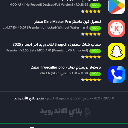
47.0.13-29 MOD APK [No Root/All Devices/Full Version]
MOD
تحميل كين ماستر Kine Master Pro مهكر
APK v7.4.17.33440.GP [Premium Unlocked/Without Watermark]
MOD
سناب شات مهكر Snapchat للأندرويد اخر اصدار 2025
Premium V2.50 Beta MOD APK [Premium, VIP Unlocked]
MOD
تروكولر بريميوم جولد – Truecaller pro مهكر
APK + MOD (الذهبي مجانًا) v14.1.6
MOD
© 2025 - 2021 - جميع الحقوق محفوظة لــدى -
متجر بلاي الأندرويد