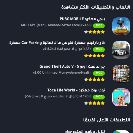
الالعاب والتطبيقات الأكثر مشاهدة
ببجي مهكره PUBG MOBILE
MOD APK (Menu, Aimbot/ESP/No recoil) v3.5.0
MOD
كار باركينج مهكرة فلوس ما لا نهائية Car Parking مهكرة
APK (أموال لا حصر لها) v4.8.24.1
MOD
جراند ثفت أوتو 5 – Grand Theft Auto V
v2.00 Unlimited Money/Ammo/Health
MOD
توكا بوكا مهكره – Toca Life World
v1.120.0 (أموال لا نهائية + جميع المستويات)
MOD
التطبيقات الأعلى تقييمًا
تنزيل برنامج المتجر play