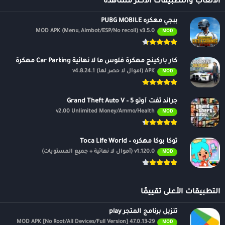
الالعاب والتطبيقات الأكثر مشاهدة
ببجي مهكره PUBG MOBILE
MOD APK (Menu, Aimbot/ESP/No recoil) v3.5.0
MOD
كار باركينج مهكرة فلوس ما لا نهائية Car Parking مهكرة
APK (أموال لا حصر لها) v4.8.24.1
MOD
جراند ثفت أوتو 5 – Grand Theft Auto V
v2.00 Unlimited Money/Ammo/Health
MOD
توكا بوكا مهكره – Toca Life World
v1.120.0 (أموال لا نهائية + جميع المستويات)
MOD
التطبيقات الأعلى تقييمًا
تنزيل برنامج المتجر play
47.0.13-29 MOD APK [No Root/All Devices/Full Version]
MOD