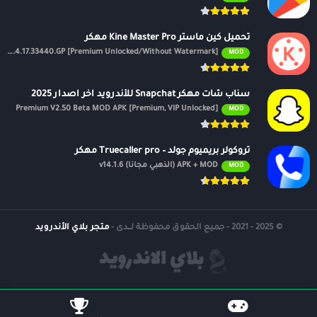
تحميل كين ماستر Kine Master Pro مهكر
APK v7.4.17.33440.GP [Premium Unlocked/Without Watermark]
MOD
سناب شات مهكر Snapchat للأندرويد اخر اصدار 2025
Premium V2.50 Beta MOD APK [Premium, VIP Unlocked]
MOD
تروكولر بريميوم جولد – Truecaller pro مهكر
APK + MOD (الذهبي مجانًا) v14.1.6
MOD
© 2025 - 2021 - جميع الحقوق محفوظة لــدى -
متجر بلاي الأندرويد