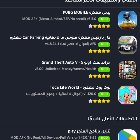
الالعاب والتطبيقات الأكثر مشاهدة
ببجي مهكره PUBG MOBILE
MOD APK (Menu, Aimbot/ESP/No recoil) v3.5.0
MOD
كار باركينج مهكرة فلوس ما لا نهائية Car Parking مهكرة
APK (أموال لا حصر لها) v4.8.24.1
MOD
جراند ثفت أوتو 5 – Grand Theft Auto V
v2.00 Unlimited Money/Ammo/Health
MOD
توكا بوكا مهكره – Toca Life World
v1.120.0 (أموال لا نهائية + جميع المستويات)
MOD
التطبيقات الأعلى تقييمًا
تنزيل برنامج المتجر play
47.0.13-29 MOD APK [No Root/All Devices/Full Version]
MOD