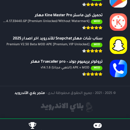
تحميل كين ماستر Kine Master Pro مهكر
APK v7.4.17.33440.GP [Premium Unlocked/Without Watermark]
MOD
سناب شات مهكر Snapchat للأندرويد اخر اصدار 2025
Premium V2.50 Beta MOD APK [Premium, VIP Unlocked]
MOD
تروكولر بريميوم جولد – Truecaller pro مهكر
APK + MOD (الذهبي مجانًا) v14.1.6
MOD
© 2025 - 2021 - جميع الحقوق محفوظة لــدى -
متجر بلاي الأندرويد