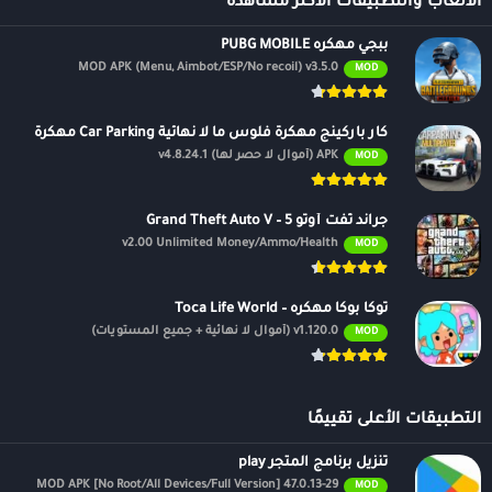
الالعاب والتطبيقات الأكثر مشاهدة
ببجي مهكره PUBG MOBILE
MOD APK (Menu, Aimbot/ESP/No recoil) v3.5.0
MOD
كار باركينج مهكرة فلوس ما لا نهائية Car Parking مهكرة
APK (أموال لا حصر لها) v4.8.24.1
MOD
جراند ثفت أوتو 5 – Grand Theft Auto V
v2.00 Unlimited Money/Ammo/Health
MOD
توكا بوكا مهكره – Toca Life World
v1.120.0 (أموال لا نهائية + جميع المستويات)
MOD
التطبيقات الأعلى تقييمًا
تنزيل برنامج المتجر play
47.0.13-29 MOD APK [No Root/All Devices/Full Version]
MOD