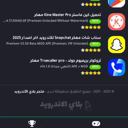
تحميل كين ماستر Kine Master Pro مهكر
APK v7.4.17.33440.GP [Premium Unlocked/Without Watermark]
MOD
سناب شات مهكر Snapchat للأندرويد اخر اصدار 2025
Premium V2.50 Beta MOD APK [Premium, VIP Unlocked]
MOD
تروكولر بريميوم جولد – Truecaller pro مهكر
APK + MOD (الذهبي مجانًا) v14.1.6
MOD
© 2025 - 2021 - جميع الحقوق محفوظة لــدى -
متجر بلاي الأندرويد