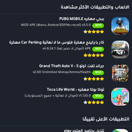
الالعاب والتطبيقات الأكثر مشاهدة
ببجي مهكره PUBG MOBILE
MOD APK (Menu, Aimbot/ESP/No recoil) v3.5.0
MOD
كار باركينج مهكرة فلوس ما لا نهائية Car Parking مهكرة
APK (أموال لا حصر لها) v4.8.24.1
MOD
جراند ثفت أوتو 5 – Grand Theft Auto V
v2.00 Unlimited Money/Ammo/Health
MOD
توكا بوكا مهكره – Toca Life World
v1.120.0 (أموال لا نهائية + جميع المستويات)
MOD
التطبيقات الأعلى تقييمًا
تنزيل برنامج المتجر play