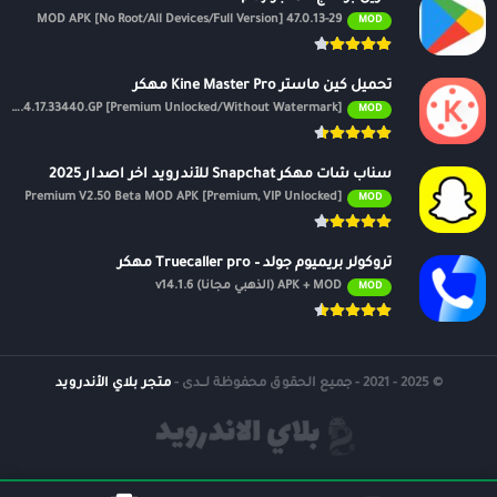
47.0.13-29 MOD APK [No Root/All Devices/Full Version]
MOD
تحميل كين ماستر Kine Master Pro مهكر
APK v7.4.17.33440.GP [Premium Unlocked/Without Watermark]
MOD
سناب شات مهكر Snapchat للأندرويد اخر اصدار 2025
Premium V2.50 Beta MOD APK [Premium, VIP Unlocked]
MOD
تروكولر بريميوم جولد – Truecaller pro مهكر
APK + MOD (الذهبي مجانًا) v14.1.6
MOD
© 2025 - 2021 - جميع الحقوق محفوظة لــدى -
متجر بلاي الأندرويد