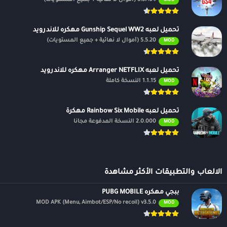
MOD
تحميل لعبه Gunship Sequel WW2 مهكره للاندرويد
5.5.20 (أموال لا نهائية + جميع المستويات)
MOD
تحميل لعبه Arranger NETFLIX مهكره للاندرويد
1.1.15 النسخة كاملة
MOD
تحميل لعبه Rainbow Six Mobile مهكرة
2.0.000 النسخة المدفوعة مجانًا
MOD
الالعاب والتطبيقات الأكثر مشاهدة
ببجي مهكره PUBG MOBILE
MOD APK (Menu, Aimbot/ESP/No recoil) v3.5.0
MOD