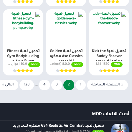
تحميل لعبة Kick the
تحميل لعبة Golden
تحميل لعبة Fitness
Buddy Forever
Axe Classics مهكره
Gym Bodybuilding
مهكره للاندرويد
للاندرويد
Pump مهكره
1.14.1520
8.0.0 Mod (Unlock)
10.9 اموال غير محدودة
MOD
MOD
MOD
« الصفحة السابقة
1
2
3
4
…
128
التالي »
أحدث الالعاب MOD
تحميل لعبه GS4 Realistic Air Combat مهكره للاندرويد
3.57.04 (أموال لا نهائية + جميع المستويات)