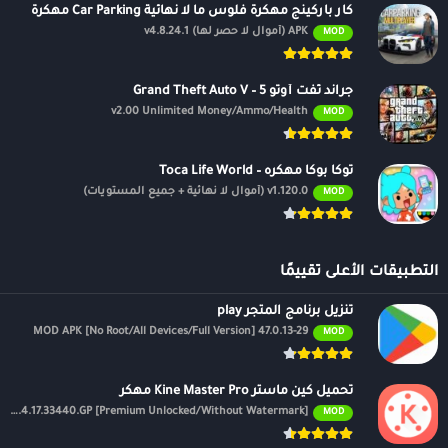
كار باركينج مهكرة فلوس ما لا نهائية Car Parking مهكرة
APK (أموال لا حصر لها) v4.8.24.1
MOD
جراند ثفت أوتو 5 – Grand Theft Auto V
v2.00 Unlimited Money/Ammo/Health
MOD
توكا بوكا مهكره – Toca Life World
v1.120.0 (أموال لا نهائية + جميع المستويات)
MOD
التطبيقات الأعلى تقييمًا
تنزيل برنامج المتجر play
47.0.13-29 MOD APK [No Root/All Devices/Full Version]
MOD
تحميل كين ماستر Kine Master Pro مهكر
APK v7.4.17.33440.GP [Premium Unlocked/Without Watermark]
MOD