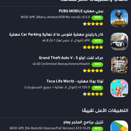
الالعاب والتطبيقات الأكثر مشاهدة
ببجي مهكره PUBG MOBILE
MOD APK (Menu, Aimbot/ESP/No recoil) v3.5.0
MOD
كار باركينج مهكرة فلوس ما لا نهائية Car Parking مهكرة
APK (أموال لا حصر لها) v4.8.24.1
MOD
جراند ثفت أوتو 5 – Grand Theft Auto V
v2.00 Unlimited Money/Ammo/Health
MOD
توكا بوكا مهكره – Toca Life World
v1.120.0 (أموال لا نهائية + جميع المستويات)
MOD
التطبيقات الأعلى تقييمًا
تنزيل برنامج المتجر play
47.0.13-29 MOD APK [No Root/All Devices/Full Version]
MOD