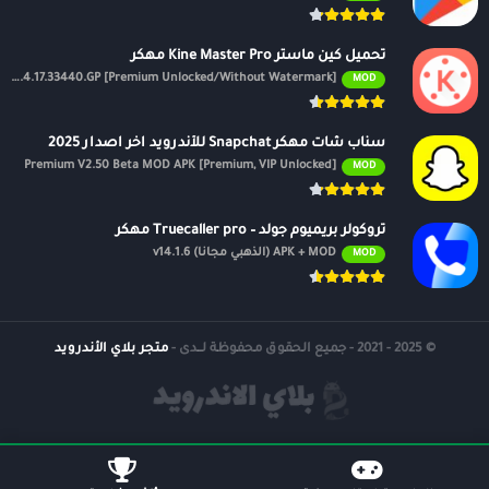
تحميل كين ماستر Kine Master Pro مهكر
APK v7.4.17.33440.GP [Premium Unlocked/Without Watermark]
MOD
سناب شات مهكر Snapchat للأندرويد اخر اصدار 2025
Premium V2.50 Beta MOD APK [Premium, VIP Unlocked]
MOD
تروكولر بريميوم جولد – Truecaller pro مهكر
APK + MOD (الذهبي مجانًا) v14.1.6
MOD
© 2025 - 2021 - جميع الحقوق محفوظة لــدى -
متجر بلاي الأندرويد