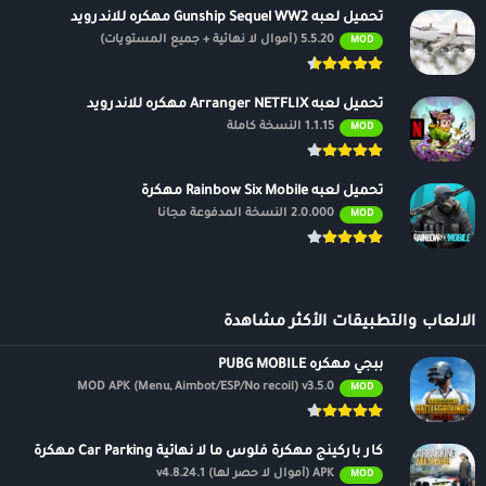
تحميل لعبه Gunship Sequel WW2 مهكره للاندرويد
تُعد
لعبة
Supermarket & Motel Simulator
خيارًا ممتازًا لعشاق التخطيط
5.5.20 (أموال لا نهائية + جميع المستويات)
MOD
الاستراتيجي وإدارة الأعمال. سواء عبر المتجر الرسمي أو ملفات APK (بحذر
شديد)، احرص على اتباع إرشادات الأمان لتجنب المخاطر. استمتع ببناء
تحميل لعبه Arranger NETFLIX مهكره للاندرويد
إمبراطوريتك التجارية وكن سيد سوبرماركتك والموتيل الخاص بك!
1.1.15 النسخة كاملة
MOD
ملاحظة أخيرة:
إذا لم تجد اللعبة على المتجر، فقد تكون غير متاحة حاليًا لأندرويد. في هذه
تحميل لعبه Rainbow Six Mobile مهكرة
الحالة، تابع حسابات المطورين على وسائل التواصل الاجتماعي لمعرفة
2.0.000 النسخة المدفوعة مجانًا
MOD
إصدارات جديدة قريبًا. 🛒🏨
الالعاب والتطبيقات الأكثر مشاهدة
ببجي مهكره PUBG MOBILE
MOD APK (Menu, Aimbot/ESP/No recoil) v3.5.0
MOD
كار باركينج مهكرة فلوس ما لا نهائية Car Parking مهكرة
APK (أموال لا حصر لها) v4.8.24.1
MOD