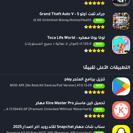
جراند ثفت أوتو 5 – Grand Theft Auto V
v2.00 Unlimited Money/Ammo/Health
MOD
توكا بوكا مهكره – Toca Life World
v1.120.0 (أموال لا نهائية + جميع المستويات)
MOD
التطبيقات الأعلى تقييمًا
تنزيل برنامج المتجر play
47.0.13-29 MOD APK [No Root/All Devices/Full Version]
MOD
تحميل كين ماستر Kine Master Pro مهكر
APK v7.4.17.33440.GP [Premium Unlocked/Without Watermark]
MOD
سناب شات مهكر Snapchat للأندرويد اخر اصدار 2025