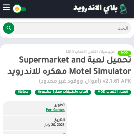
الرئيسية
/
أفضل الألعاب MOD
MOD
تحميل لعبة Supermarket and
Motel Simulator مهكره للاندرويد
v2.1.61 APK (أموال ووقود غير محدود)
أفضل الألعاب MOD
العاب وتطبيقات مهكرة مشهورة
محاكاة
تطوير
Peri Games‏
التاريخ
July 20, 2025