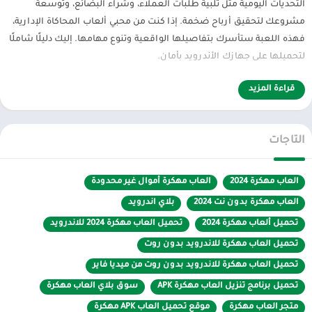
التحديات اليومية مثل تلبية طلبات العملاء، وشراء البضائع، وتوسعة
مشروعك لتحقيق أرباح ضخمة. إذا كنت من محبي ألعاب المحاكاة الإدارية،
فهذه اللعبة ستأسرك بتفاصيلها الواقعية وتنوع مهامها. إليك دليلًا شاملًا
لتحميلها على جهازك الأندرويد بأمان.
مميزات اللعبة:
قراءة المزيد
محاكاة واقعية:
أدِر سوبرماركت ناجحًا وموتيل جذابًا مع مراعاة التفاصيل
مثل الأسعار والخدمات.
التاجات
توسعة المشاريع:
ارفع مستوى متجرك وأضف غرفًا جديدة إلى الموتيل
لجذب المزيد من الزبائن.
العاب مهكرة 2024
العاب مهكرة أموال غير محدودة
تحديات متنوعة:
تعامل مع شكاوى العملاء، وتجنب الإفلاس، وادفع
العاب مهكرة بدون نت 2024
بلاي اندرويد
الفواتير في الوقت المحدد.
تحميل ألعاب مهكرة 2024
تحميل العاب مهكرة 2024 للاندرويد
جرافيك ثلاثي الأبعاد:
استمتع بتصميمات مفصلة وواجهة مستخدم
تحميل العاب مهكرة للاندرويد بدون روت
بديهية.
تحميل العاب مهكرة للاندرويد بدون روت من ميديا فاير
وضع اللعب دون إنترنت:
العب في أي وقت دون الحاجة إلى اتصال دائم
تحميل برنامج تنزيل العاب مهكرة APK
سوق بلاي العاب مهكرة
بالإنترنت.
متجر العاب مهكرة
موقع تحميل العاب APK مهكرة