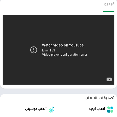
تحميل اللعبة عبر ملف APK (للمستخدمين المتقدمين):
فيديو
تفعيل التثبيت من مصادر خارجية:
انتقل إلى
الإعدادات → الأمان → فعِّل خيار “مصادر غير معروفة”
.
ابحث عن ملف APK موثوق:
استخدم منصات مثل
APKMirror
أو
APKPure
وتأكد من مطابقة اسم
اللعبة والمطور.
نزّل الملف:
تجنب المواقع المشبوهة التي تحتوي على إعلانات أو ملفات ضارة.
ثبّت اللعبة:
افتح الملف بعد التنزيل واتبع التعليمات.
عطِّل “المصادر غير المعروفة”
فورًا بعد التثبيت.
تصنيفات الالعاب
نصائح أمان ضرورية:
ألعاب أركيد
ألعاب موسيقى