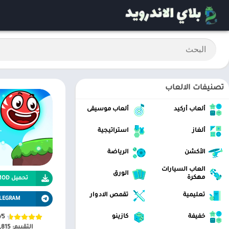
تصنيفات الالعاب
ألعاب أركيد
ألعاب موسيقى
ألغاز
استراتيجية
الأكشن
الرياضة
العاب السيارات
الورق
مهكرة
تحميل APK MOD
تعليمية
تقمص الادوار
LEGRAM
خفيفة
كازينو
/5
التقييم:
,815