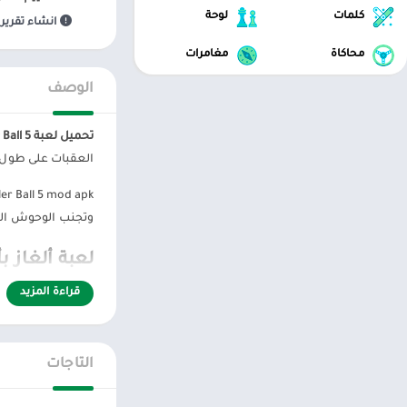
كلمات
لوحة
انشاء تقرير 
محاكاة
مغامرات
الوصف
تحميل لعبة Roller Ball 5 مهكره للاندرويد
العقبات على طول 
وتجنب الوحوش الت
لعبة ألغاز 
قراءة المزيد
حمراء بتعبير وجه 
العوائق الخطرة و
التاجات
بالإضافة إلى ذلك 
الكرة للعثور على 