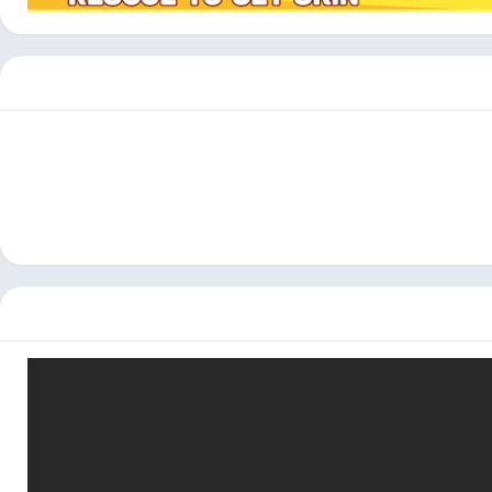
 أو يمكنك اغتنام الفرصة عندما يصاب رئيسك بالصدمة وشن هجمات سريعة
ب رسوم كرتونية لطيف مع العديد من الألوان الزاهية. أنت بحاجة إلى تحسين
أكثر من 100 مستوى من اللعب لتحدي نفسك مع العديد من الوحوش الفريدة مثل SpitShooter أو العنكبوت أو الصبار المدبب أو غيرها من العوائق ، مما يمنحك
ستويات اللعب ؛ عناصر التحكم إلى اليسار واليمين والقفز بسيطة ،
. آليات الألغاز المثيرة بالنسبة لك للتفاعل مع المحتوى الفريد وإلغاء
تتحرك بسرعة هائلة وهزيمة كل الوحوش والرؤساء العملاقين لإكمال
ش ودمر الأقفاص الحديدية للتحرك معًا في الباب السحري للمتابعة إلى