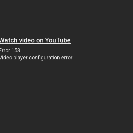
الان عبر موقعنا PlaYalandroiD متجر بلاي ، android store ي