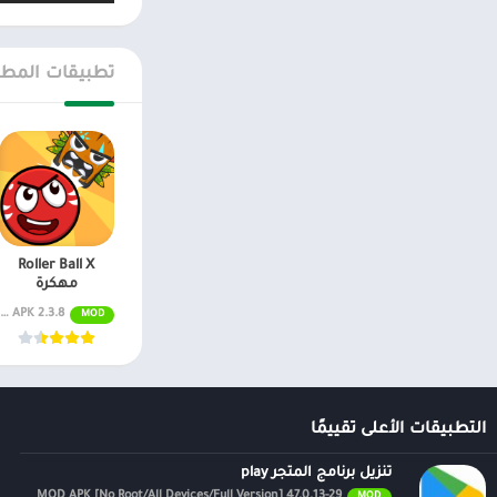
تطبيقات المطو
Roller Ball X
مهكرة
MOD APK 2.3.8 مظهر ذهبي غير محدود
MOD
التطبيقات الأعلى تقييمًا
تنزيل برنامج المتجر play
47.0.13-29 MOD APK [No Root/All Devices/Full Version]