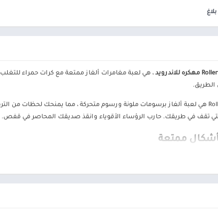
ألعاب موسيقى
السفر ومعلومات محلية
بلاغ
ألعاب أركيد
الصحة واللياقة البدنية
المحاكاة
الصور الفوتوغرافية
محاكاة
الطقس
الكتب والمراجع
، هي لعبة مغامرات ألغاز ممتعة مع كرات حمراء للتغلب ع
المكتبات والعروض
التوضيحية
الطريق.
الموسيقى والصوتيات
Roller Ball 5 mod apk هي لعبة ألغاز برسومات ملونة ورسوم متحركة ، مما يمنحك لحظ
تخصيص
ي تقف في طريقك. حارب الرؤساء الأقوياء وانقذ صديقك المحاصر في قفص. س
ترفيه
بأشكال ممتعة
تسوق
تعارف
سيارات ومركبات
رائع. ستؤدي حركات دحرجة الكرة إلى اليسار أو اليمين أو القفز لأعلى للتنقل 
الحصول على العدد المطلوب من النجوم الذهبية.
شؤون مالية
طب
، يجب عليك مهاجمة الوحوش التي تسد طريقك بقدراتك الخاصة وتدمر مؤامراتهم
نمط الحياة
الباب السحري.