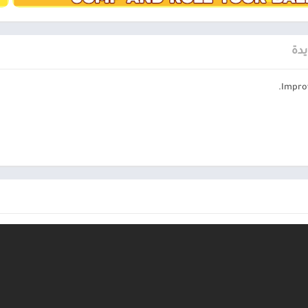
ديهم مقاومة عالية للهجوم ، لذلك ستواجه الكثير من المتاعب في محاربتهم.
ن لتدميرها ، ومن هناك ، ستحصل على المزيد من العملات الذهبية.
يدة
Roller هي لعبة ألغاز بأسلوب كلاسيكي وممتع ، وقد نجحت اللعبة أيضًا في بناء أسلو
الكرة باستمرار لإكمال المستويات في اللعبة.
Roll
ة: حرك الكرة الحمراء لجمع النجوم والعملات الذهبية وتغلب على العقبات وم
وصول إليها بسهولة.
كنه لطيف للغاية ، الكرة بتعبيرات وجه مضحكة وحركات مرنة لكي تكون أكثر غامرة
اء الواقعية بالتحكم ولعب الأدوار ؛ يمكنك التحكم في الكرة بسرعة وجعلها 
ئك في الفريق من الأقفاص التي تمتلكها الوحوش بمهاراتك ، ثم تغلب على الوحو