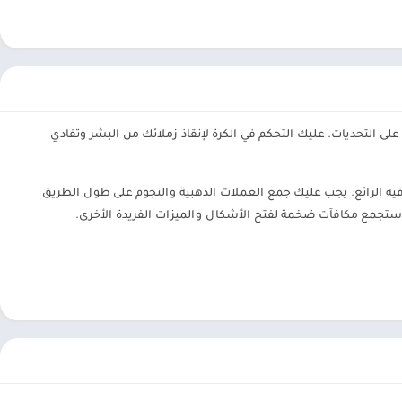
لى التحديات. عليك التحكم في الكرة لإنقاذ زملائك من البشر وتفادي
ات من الترفيه الرائع. يجب عليك جمع العملات الذهبية والنجوم على طول الطريق
تجمع مكافآت ضخمة لفتح الأشكال والميزات الفريدة الأخرى.
عندما تبدأ اللعب لأول مرة ، قد تجد أن هذه اللعبة تبدو بسيطة ، ولكن بعد اجتياز المستويات ، ستدمن هذه اللعبة بسبب ميزاتها الفريدة. في Roller Ball 5 ، ستتحكم في كرة
عبر المواقع الخطرة. ستستخدم السهم لأسفل لمنع الكرة من القفز أمام
 الشريرة. لتتمكن من التقدم إلى المستوى التالي ، يجب عليك تحريك