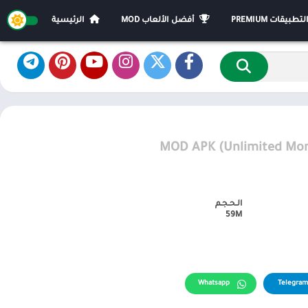
يقات PREMIUM
أفضل الألعاب MOD
الرئيسية
MOD APK (Unlimited Mon
الـحـجـم
59M
Whatsapp
Telegram