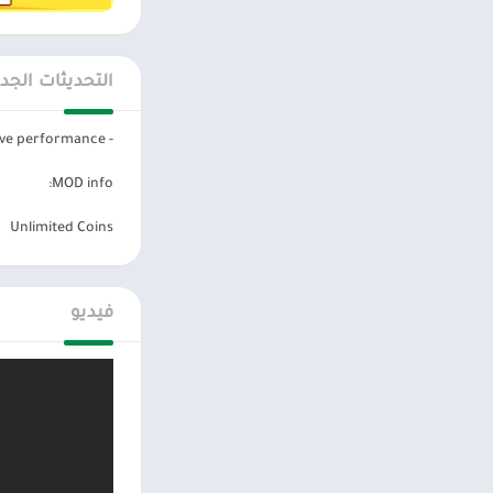
كبير من الصحة ول
ودقيقة قدر الإمكا
التحديثات الجد
 Ball 5
مهاراتك في تحريك 
- Improve performance.
دلائل الميزات er Ball 5
MOD info:
Unlimited Coins
مغامرات رائعة.
طريقة لعب بسيط
بحيث يمكنك ال
فيديو
التصميم بسيط ول
قفله.
تسمح لك الفيزي
المستويات.
قم بإنقاذ زملا
المستوى التالي.