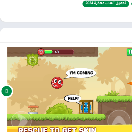
تحميل ألعاب مهكرة 2024
ون طريقك هم الوحوش البغيضة أو المناشير الحادة التي تتحرك بلا هوادة
ي الهاوية. هذه لعبة ألغاز ، لذا عليك أن تجد طريقة لتجنب تلك
المفتاح لإيقاف النظام ومواصلة رحلتك وإكمال المهمة.
نجوم في مواضع مختلفة من خلال التحكم في الكرة لتقفز عالياً ، أو الضوء
.
الذي أقفلته الوحوش. بعد هزيمة الوحوش التي تقف في طريقك بمهاراتك
زملائك في الفريق ، سينتقل اثنان منكما إلى الباب السحري للانتقال إلى
طلب منك مهارات إتقان لإلحاق الهزيمة بهم. يتمتع جميع الرؤساء بقدر