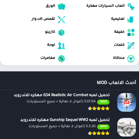
العاب السيارات مهكرة
الورق
تعليمية
تقمص الادوار
خفيفة
كازينو
كلمات
لوحة
محاكاة
مغامرات
أحدث الالعاب MOD
تحميل لعبه GS4 Realistic Air Combat مهكره للاندرويد
3.57.04 (أموال لا نهائية + جميع المستويات)
MOD
تحميل لعبه Gunship Sequel WW2 مهكره للاندرويد
5.5.20 (أموال لا نهائية + جميع المستويات)
MOD