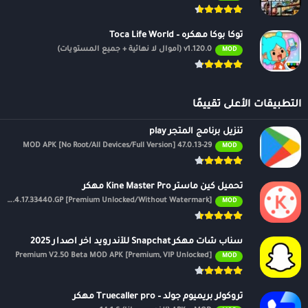
توكا بوكا مهكره – Toca Life World
v1.120.0 (أموال لا نهائية + جميع المستويات)
MOD
التطبيقات الأعلى تقييمًا
تنزيل برنامج المتجر play
47.0.13-29 MOD APK [No Root/All Devices/Full Version]
MOD
تحميل كين ماستر Kine Master Pro مهكر
APK v7.4.17.33440.GP [Premium Unlocked/Without Watermark]
MOD
سناب شات مهكر Snapchat للأندرويد اخر اصدار 2025
Premium V2.50 Beta MOD APK [Premium, VIP Unlocked]
MOD
تروكولر بريميوم جولد – Truecaller pro مهكر