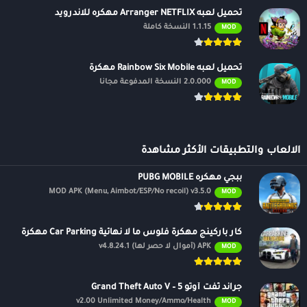
تحميل لعبه Arranger NETFLIX مهكره للاندرويد
1.1.15 النسخة كاملة
MOD
تحميل لعبه Rainbow Six Mobile مهكرة
2.0.000 النسخة المدفوعة مجانًا
MOD
الالعاب والتطبيقات الأكثر مشاهدة
ببجي مهكره PUBG MOBILE
MOD APK (Menu, Aimbot/ESP/No recoil) v3.5.0
MOD
كار باركينج مهكرة فلوس ما لا نهائية Car Parking مهكرة
APK (أموال لا حصر لها) v4.8.24.1
MOD
جراند ثفت أوتو 5 – Grand Theft Auto V
v2.00 Unlimited Money/Ammo/Health
MOD