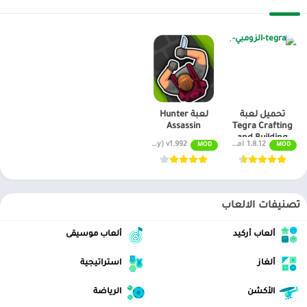
– ركز في البداية على تطوير مهارة سحرية واحدة
– حاول البقاء في حركة مستمرة
– اجمع نقاط الخبرة بشكل منتظم
– تعلم أنماط هجوم الأعداء
تحميل لعبة
لعبة Hunter
Assassin
Tegra Crafting
– استخدم التركيبات السحرية بحكمة
and Building
1.8.12 اموال غير محدودة
MOD APK (Unlimited Money) v1.992
MOD
MOD
مهكرة للاندرويد
تتميز Magic Survival بكونها لعبة مجانية خفيفة تقدم ساعات من المتعة
والتحدي. أسلوب اللعب البسيط يجعلها مناسبة للجميع، بينما نظام
التطور العميق يضمن استمرار التشويق لفترات طويلة.
تصنيفات الالعاب
الان عبر موقعنا PlaYalandroiD متجر بلاي ، android store يمكنكم تحميل
ألعاب أركيد
ألعاب موسيقى
العاب مهكرة ، تطبيقات اندرويد بريميوم ، مجاناً يتم مراجعة الألعاب
والبرامج وتحديثات مستمرة اول بأول على، متجر العاب مهكرة.
ألغاز
استراتيجية
الأكشن
الرياضة