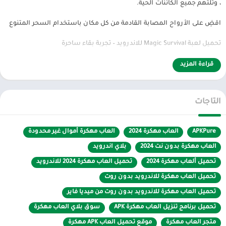
، وتلتهم جميع الكائنات الحية.
اقضِ على الأرواح المصابة القادمة من كل مكان باستخدام السحر المتنوع
تحميل لعبة Magic Survival للاندرويد – تجربة بقاء ساحرة
Magic Survival هي لعبة بقاء مميزة تجمع بين عناصر السحر والأكشن في
قراءة المزيد
تجربة لعب فريدة. تم تطويرها بواسطة LEME وهي متاحة مجاناً على متجر
Google Play.
التاجات
مميزات اللعبة:
APKPure
العاب مهكرة 2024
العاب مهكرة أموال غير محدودة
العاب مهكرة بدون نت 2024
بلاي اندرويد
– أسلوب لعب بسيط وممتع يعتمد على التحكم بشخصية واحدة
تحميل ألعاب مهكرة 2024
تحميل العاب مهكرة 2024 للاندرويد
– مجموعة متنوعة من القوى السحرية والتعويذات
تحميل العاب مهكرة للاندرويد بدون روت
– رسوم بصرية بسيطة لكن جذابة
تحميل العاب مهكرة للاندرويد بدون روت من ميديا فاير
تحميل برنامج تنزيل العاب مهكرة APK
سوق بلاي العاب مهكرة
– نظام تطوير شامل للشخصية والمهارات
متجر العاب مهكرة
موقع تحميل العاب APK مهكرة