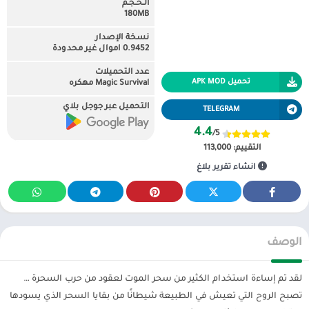
الـحـجـم
180MB
نسخة الإصدار
0.9452 اموال غير محدودة
عدد التحميلات
تحميل APK MOD
Magic Survival مهكره
التحميل عبر جوجل بلاي
TELEGRAM
4.4
/5
التقييم:
113,000
انشاء تقرير بلاغ
الوصف
لقد تم إساءة استخدام الكثير من سحر الموت لعقود من حرب السحرة …
تصبح الروح التي تعيش في الطبيعة شيطانًا من بقايا السحر الذي يسودها