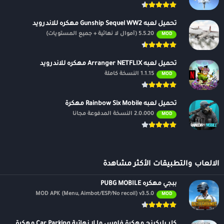
عن لعبة سريعة لتسلية نفسك أو لتحدي أصدقائك، فإن هذه اللعبة هي
الخيار الأمثل. حملها الآن وابدأ رحلتك على الطرق السريعة!
تحميل لعبه Gunship Sequel WW2 مهكره للاندرويد
5.5.20 (أموال لا نهائية + جميع المستويات)
تنويه:
المقال حصري ولا يسمح بنسخه دون إذن. اللعبة متوفرة حاليًا على
MOD
أندرويد فقط.
تحميل لعبه Arranger NETFLIX مهكره للاندرويد
الان عبر موقعنا PlaYalandroiD متجر بلاي ، android store يمكنكم تحميل
1.1.15 النسخة كاملة
MOD
العاب مهكرة ، تطبيقات اندرويد بريميوم ، مجاناً يتم مراجعة الألعاب
والبرامج وتحديثات مستمرة اول بأول على، متجر العاب مهكرة.
تحميل لعبه Rainbow Six Mobile مهكرة
2.0.000 النسخة المدفوعة مجانًا
MOD
الالعاب والتطبيقات الأكثر مشاهدة
ببجي مهكره PUBG MOBILE
MOD APK (Menu, Aimbot/ESP/No recoil) v3.5.0
MOD
كار باركينج مهكرة فلوس ما لا نهائية Car Parking مهكرة