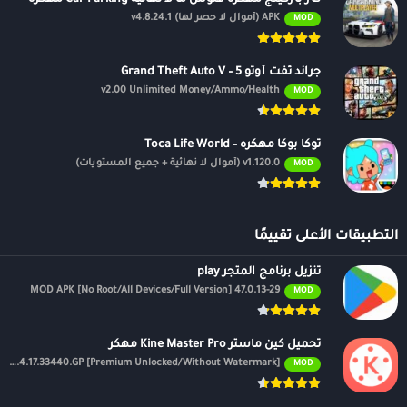
APK (أموال لا حصر لها) v4.8.24.1
MOD
جراند ثفت أوتو 5 – Grand Theft Auto V
v2.00 Unlimited Money/Ammo/Health
MOD
توكا بوكا مهكره – Toca Life World
v1.120.0 (أموال لا نهائية + جميع المستويات)
MOD
التطبيقات الأعلى تقييمًا
تنزيل برنامج المتجر play
47.0.13-29 MOD APK [No Root/All Devices/Full Version]
MOD
تحميل كين ماستر Kine Master Pro مهكر
APK v7.4.17.33440.GP [Premium Unlocked/Without Watermark]
MOD