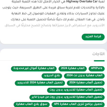
لعبة
Highway Overtake Car
هي الخيار الأمثل لك! هذه اللعبة المليئة
بالإثارة والتحديات تقدم تجربة سباق فريدة على الطرق السريعة، حيث يتوجب
عليك تجاوز السيارات بذكاء وتفادي العقبات للوصول إلى خط النهاية
بأمان. في هذا المقال، نقدم لك دليلًا شاملًا لتحميل اللعبة على جهازك
الأندرويد، مع استعراض لأبرز مميزاتها ونصائح لتصبح محترفًا في السباق.
1. ما هي لعبة Highway Overtake Car؟
قراءة المزيد
Highway Overtake Car هي لعبة سباق سريعة الخطى تتحدى فيها اللاعبين
لتجاوز السيارات الأخرى على الطرق السريعة المزدحمة. الهدف هو الوصول
التاجات
إلى أقصى مسافة ممكنة دون الاصطدام بالمركبات الأخرى أو العقبات.
تتميز اللعبة بجرافيك سلس وواقعي، بالإضافة إلى تحكم بسيط يجعلها
APKPure
العاب مهكرة 2024
العاب مهكرة أموال غير محدودة
مناسبة للاعبين من جميع الأعمار.
العاب مهكرة بدون نت 2024
بلاي اندرويد
2. مميزات اللعبة
تحميل ألعاب مهكرة 2024
تحميل العاب مهكرة 2024 للاندرويد
تحميل العاب مهكرة للاندرويد بدون روت
جرافيك عالي الجودة
: تصميم ثلاثي الأبعاد واقعي مع تفاصيل دقيقة
للسيارات والطرق.
تحميل العاب مهكرة للاندرويد بدون روت من ميديا فاير
تحكم سهل
: انزلق بإصبعك لتغيير المسارات وتفادي السيارات.
تحميل برنامج تنزيل العاب مهكرة APK
سوق بلاي العاب مهكرة