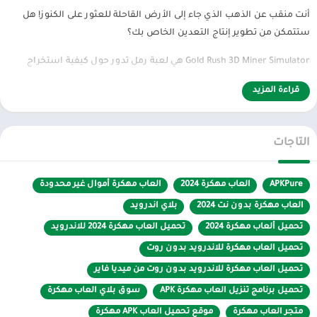
أنت منقب عن الذهب الذي جاء إلى الأرض القاحلة للعثور على الكنوز! هل
ستتمكن من تطوير إنتاج التعدين الخاص بك؟
Gold Rush 3D Miner Simulator هي لعبة رمل تدور حول كيفية استخراج
الذهب والأحجار الكريمة. التقط الإشارة باستخدام كاشفك، واحفر الأرض
قراءة المزيد
وحفرها، وقم بمعالجة الخام وبيعه! أصلح جرارك وأعد بناء الحفار الخاص
بك لاستكشاف المناطق ومناجم الذهب!
التاجات
هناك العديد من الأنشطة في اللعبة: التقاط إشارة الكاشف، والتنقيب عن
الكنوز بالمجرفة، والغسل، والفرز، والوزن، والبيع، ومحاكاة الحداد، وإنشاء
المجوهرات في محاكاة المجوهرات. قم بتطهير الأرض بالديناميت لبناء
APKPure
العاب مهكرة 2024
العاب مهكرة أموال غير محدودة
منزل، والعثور على العملات المعدنية القابلة للتحصيل، وجمع الهيكل
العاب مهكرة بدون نت 2024
بلاي اندرويد
العظمي للديناصور!
تحميل ألعاب مهكرة 2024
تحميل العاب مهكرة 2024 للاندرويد
وضع الحماية الحقيقي
تحميل العاب مهكرة للاندرويد بدون روت
تحميل العاب مهكرة للاندرويد بدون روت من ميديا فاير
التقط الإشارة باستخدام كاشف الذهب الخاص بك، واحفرها بمجرفتك
تحميل برنامج تنزيل العاب مهكرة APK
سوق بلاي العاب مهكرة
واجمع الخام!
متجر العاب مهكرة
موقع تحميل العاب APK مهكرة