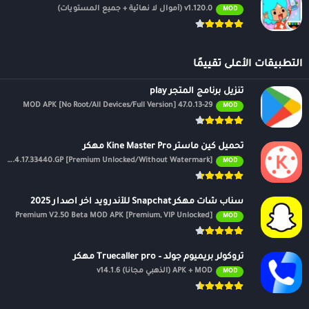
v1.120.0 (أموال لا نهائية + جميع المستويات)
MOD
التطبيقات الأعلى تقييمًا
تنزيل برنامج المتجر play
47.0.13-29 MOD APK [No Root/All Devices/Full Version]
MOD
تحميل كين ماستر Kine Master Pro مهكر
APK v7.4.17.33440.GP [Premium Unlocked/Without Watermark]
MOD
سناب شات مهكر Snapchat للأندرويد اخر اصدار 2025
Premium V2.50 Beta MOD APK [Premium, VIP Unlocked]
MOD
تروكولر بريميوم جولد – Truecaller pro مهكر
APK + MOD (الذهبي مجانًا) v14.1.6
MOD