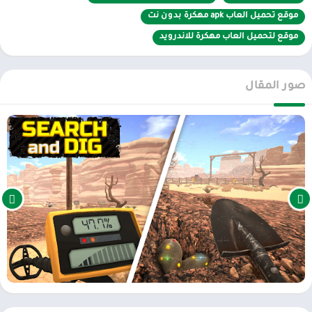
معالجة الخام
موقع تحميل العاب apk مهكرة بدون نت
فصل خام الذهب والفضة والأحجار الكريمة في المحطات!
موقع لتحميل العاب مهكرة للاندرويد
الإنشاءات
صور المقال
افتح المحطات وقم ببناء منزلك ثلاثي الأبعاد في وضع البناء!
محاكي الحدادة والمجوهرات
استأجر حدادًا وصهر الخام لتحويله إلى سبائك وقضبان، واصطحبه إلى
الصائغ لصياغة المجوهرات وبيعه بسعر باهظ!
النقل والجمعيات
أصلح جرارك وقم بإخلاء منطقة جديدة، وأعد بناء الحفار الخاص بك لحفر
ثقوب ضخمة بالمغرفة!
الميزات