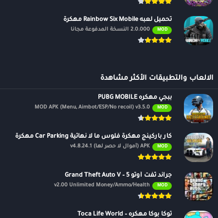
تحميل لعبه Rainbow Six Mobile مهكرة
2.0.000 النسخة المدفوعة مجانًا
MOD
الالعاب والتطبيقات الأكثر مشاهدة
ببجي مهكره PUBG MOBILE
MOD APK (Menu, Aimbot/ESP/No recoil) v3.5.0
MOD
كار باركينج مهكرة فلوس ما لا نهائية Car Parking مهكرة
APK (أموال لا حصر لها) v4.8.24.1
MOD
جراند ثفت أوتو 5 – Grand Theft Auto V
v2.00 Unlimited Money/Ammo/Health
MOD
توكا بوكا مهكره – Toca Life World