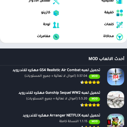
تعليمية
تقمص الادوار
خفيفة
كازينو
كلمات
لوحة
محاكاة
مغامرات
أحدث الالعاب MOD
تحميل لعبه GS4 Realistic Air Combat مهكره للاندرويد
3.57.04 (أموال لا نهائية + جميع المستويات)
MOD
تحميل لعبه Gunship Sequel WW2 مهكره للاندرويد
5.5.20 (أموال لا نهائية + جميع المستويات)
MOD
تحميل لعبه Arranger NETFLIX مهكره للاندرويد
1.1.15 النسخة كاملة
MOD