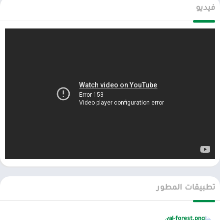
:
فيديو
⛏️ أنت منقب عن الذهب – استخرج كل الكنوز
⛏️ معالجة الخام في محطات خاصة
⛏️ قم بترقية المجرفة وكاشف الذهب والدلو
⛏️ جمع القطع النقدية والهيكل العظمي للديناصور
⛏️ استأجر حدادًا محترفًا ثلاثي الأبعاد وصهر السبائك
⛏️ افتح صائغًا واصنع المجوهرات
⛏️ تفجير الأرض والصخور بالديناميت
⛏️ إصلاح جرار وتطهير المنطقة
⛏️ إصلاح حفارة للحفر والحفر
⛏️ شراء عربة يدوية لنقل طن من الخام
⛏️ وضع البناء: قم ببناء منزلك، وافتح محطات ومعدات جديدة
كيف تلعب؟
نصائح:
تطبيقات المطور
➔ التقاط الإشارة بالكاشف
➔ احفر الأرض بالمجرفة
➔ جمع الخام في دلو ومعالجته في المحطات