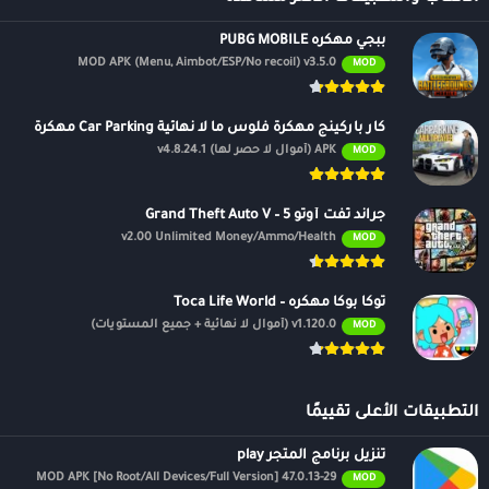
ببجي مهكره PUBG MOBILE
MOD APK (Menu, Aimbot/ESP/No recoil) v3.5.0
MOD
كار باركينج مهكرة فلوس ما لا نهائية Car Parking مهكرة
APK (أموال لا حصر لها) v4.8.24.1
MOD
جراند ثفت أوتو 5 – Grand Theft Auto V
v2.00 Unlimited Money/Ammo/Health
MOD
توكا بوكا مهكره – Toca Life World
v1.120.0 (أموال لا نهائية + جميع المستويات)
MOD
التطبيقات الأعلى تقييمًا
تنزيل برنامج المتجر play
47.0.13-29 MOD APK [No Root/All Devices/Full Version]
MOD