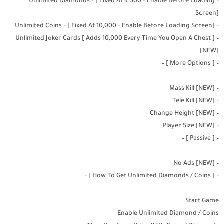
– Unlimited Diamonds – [ Fixed At 4,500 – Enable Before Loading
Screen]
– قم بتوسيع FAN BASE لتصبح مشهورًا !!
– Unlimited Coins – [ Fixed At 10,000 – Enable Before Loading Screen]
– Unlimited Joker Cards [ Adds 10,000 Every Time You Open A Chest ]
– انضم إلى ناد أو أنشئ ناديك الخاص لجعل فريقك مشهورًا!
[NEW]
– سجل وشارك ألعابك وتشكيلاتك ، واطلع على ألعاب الآخرين لتصبح
– [ More Options ] –
أفضل!
– Mass Kill [NEW]
نصائح
– Tele Kill [NEW]
– Change Height [NEW]
– كل شخصية لها نقاط قوتها وضعفها: جربها جميعًا لترى أيها هو الأفضل
– Player Size [NEW]
لك!
– [ Passive ] –
– هاجم العدو المستهدف لتحصل على الكثير من النقاط ، لكن احذر من
الكمائن!
– No Ads [NEW]
– [ How To Get Unlimited Diamonds / Coins ] –
– تحقق من مهامك للحصول على مكافآت مذهلة!
Start Game
الان عبر موقعنا PlaYalandroiD متجر بلاي ، android store يمكنكم
تحميل
Enable Unlimited Diamond / Coins
العاب مهكرة
، تطبيقات اندرويد بريميوم ، مجاناً يتم مراجعة الألعاب