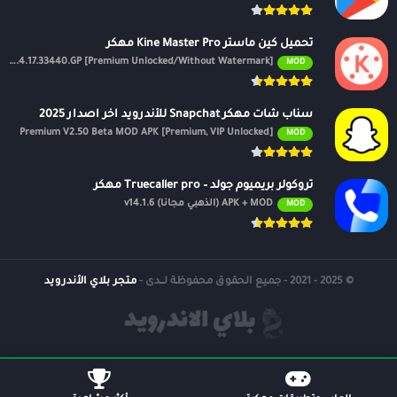
تحميل كين ماستر Kine Master Pro مهكر
APK v7.4.17.33440.GP [Premium Unlocked/Without Watermark]
MOD
سناب شات مهكر Snapchat للأندرويد اخر اصدار 2025
Premium V2.50 Beta MOD APK [Premium, VIP Unlocked]
MOD
تروكولر بريميوم جولد – Truecaller pro مهكر
APK + MOD (الذهبي مجانًا) v14.1.6
MOD
© 2025 - 2021 - جميع الحقوق محفوظة لــدى -
متجر بلاي الأندرويد