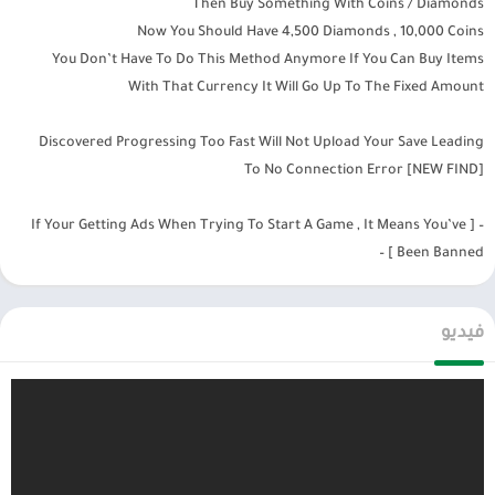
Then Buy Something With Coins / Diamonds
والبرامج وتحديثات مستمرة اول بأول.
Now You Should Have 4,500 Diamonds , 10,000 Coins
You Don’t Have To Do This Method Anymore If You Can Buy Items
With That Currency It Will Go Up To The Fixed Amount
Discovered Progressing Too Fast Will Not Upload Your Save Leading
To No Connection Error [NEW FIND]
– [ If Your Getting Ads When Trying To Start A Game , It Means You’ve
Been Banned ] –
فيديو