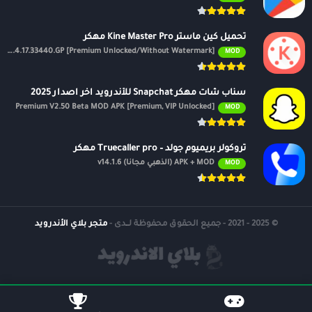
تحميل كين ماستر Kine Master Pro مهكر
APK v7.4.17.33440.GP [Premium Unlocked/Without Watermark]
MOD
سناب شات مهكر Snapchat للأندرويد اخر اصدار 2025
Premium V2.50 Beta MOD APK [Premium, VIP Unlocked]
MOD
تروكولر بريميوم جولد – Truecaller pro مهكر
APK + MOD (الذهبي مجانًا) v14.1.6
MOD
© 2025 - 2021 - جميع الحقوق محفوظة لــدى -
متجر بلاي الأندرويد