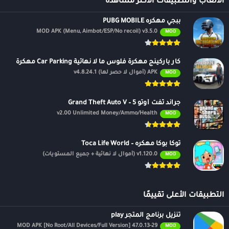
الالعاب والتطبيقات الأكثر مشاهدة
ببجي مهكره PUBG MOBILE
MOD APK (Menu, Aimbot/ESP/No recoil) v3.5.0
MOD
كار باركينج مهكرة فلوس ما لا نهائية Car Parking مهكرة
APK (أموال لا حصر لها) v4.8.24.1
MOD
جراند ثفت أوتو 5 – Grand Theft Auto V
v2.00 Unlimited Money/Ammo/Health
MOD
توكا بوكا مهكره – Toca Life World
v1.120.0 (أموال لا نهائية + جميع المستويات)
MOD
التطبيقات الأعلى تقييمًا
تنزيل برنامج المتجر play
47.0.13-29 MOD APK [No Root/All Devices/Full Version]
MOD