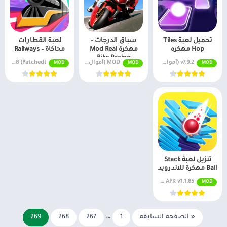
تحميل لعبة Tiles
سباق الدرجات –
لعبة القطارات
Hop مهكره
مهكرة Mod Real
محاكاة – Railways
Bike Racing
v7.9.2 (أموال غير محدودة)
MOD (أموال لا حصر لها) v1.6.0
v2.4.8 (Patched)
MOD
MOD
MOD
تنزيل لعبة Stack
Ball مهكرة للاندرويد
APK v1.1.85 مفتوح لجميع الأشكال
MOD
« الصفحة السابقة
1
…
267
268
269