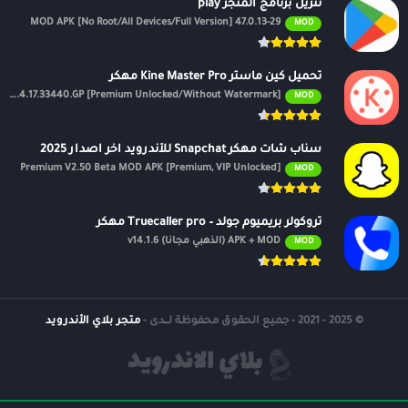
تنزيل برنامج المتجر play
47.0.13-29 MOD APK [No Root/All Devices/Full Version]
MOD
تحميل كين ماستر Kine Master Pro مهكر
APK v7.4.17.33440.GP [Premium Unlocked/Without Watermark]
MOD
سناب شات مهكر Snapchat للأندرويد اخر اصدار 2025
Premium V2.50 Beta MOD APK [Premium, VIP Unlocked]
MOD
تروكولر بريميوم جولد – Truecaller pro مهكر
APK + MOD (الذهبي مجانًا) v14.1.6
MOD
© 2025 - 2021 - جميع الحقوق محفوظة لــدى -
متجر بلاي الأندرويد