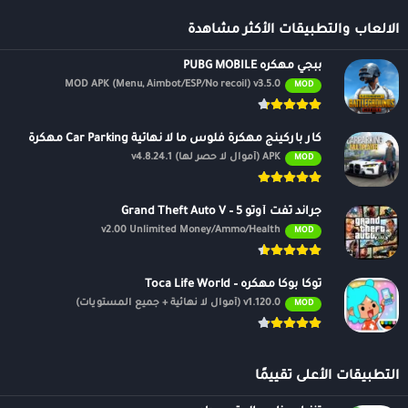
الالعاب والتطبيقات الأكثر مشاهدة
ببجي مهكره PUBG MOBILE
MOD APK (Menu, Aimbot/ESP/No recoil) v3.5.0
MOD
كار باركينج مهكرة فلوس ما لا نهائية Car Parking مهكرة
APK (أموال لا حصر لها) v4.8.24.1
MOD
جراند ثفت أوتو 5 – Grand Theft Auto V
v2.00 Unlimited Money/Ammo/Health
MOD
توكا بوكا مهكره – Toca Life World
v1.120.0 (أموال لا نهائية + جميع المستويات)
MOD
التطبيقات الأعلى تقييمًا