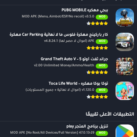
ببجي مهكره PUBG MOBILE
MOD APK (Menu, Aimbot/ESP/No recoil) v3.5.0
MOD
كار باركينج مهكرة فلوس ما لا نهائية Car Parking مهكرة
APK (أموال لا حصر لها) v4.8.24.1
MOD
جراند ثفت أوتو 5 – Grand Theft Auto V
v2.00 Unlimited Money/Ammo/Health
MOD
توكا بوكا مهكره – Toca Life World
v1.120.0 (أموال لا نهائية + جميع المستويات)
MOD
التطبيقات الأعلى تقييمًا
تنزيل برنامج المتجر play
47.0.13-29 MOD APK [No Root/All Devices/Full Version]
MOD