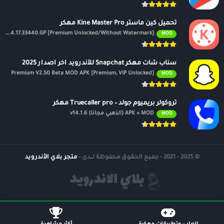
تحميل كين ماستر Kine Master Pro مهكر
APK v7.4.17.33440.GP [Premium Unlocked/Without Watermark]
MOD
سناب شات مهكر Snapchat للأندرويد اخر اصدار 2025
Premium V2.50 Beta MOD APK [Premium, VIP Unlocked]
MOD
تروكولر بريميوم جولد – Truecaller pro مهكر
APK + MOD (الذهبي مجانًا) v14.1.6
MOD
© 2025 - 2021 - جميع الحقوق محفوظة لــدى -
متجر بلاي الأندرويد