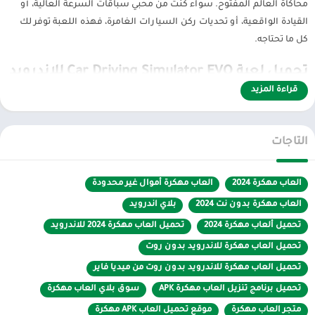
محاكاة العالم المفتوح. سواء كنت من محبي سباقات السرعة العالية، أو
القيادة الواقعية، أو تحديات ركن السيارات الغامرة، فهذه اللعبة توفر لك
كل ما تحتاجه.
تحميل لعبة Car Driving Simulator EVO للاندرويد
قراءة المزيد
تعد لعبة Car Driving Simulator EVO واحدة من أفضل ألعاب محاكاة قيادة
السيارات على نظام الأندرويد. تتميز اللعبة بمميزات عديدة تجعلها خياراً
ممتازاً لمحبي ألعاب السيارات.
التاجات
المميزات الرئيسية:
العاب مهكرة 2024
العاب مهكرة أموال غير محدودة
– رسومات عالية الجودة وواقعية
العاب مهكرة بدون نت 2024
بلاي اندرويد
تحميل ألعاب مهكرة 2024
تحميل العاب مهكرة 2024 للاندرويد
– تشكيلة واسعة من السيارات القابلة للاختيار
تحميل العاب مهكرة للاندرويد بدون روت
– خرائط وبيئات متنوعة للقيادة
تحميل العاب مهكرة للاندرويد بدون روت من ميديا فاير
– إمكانية تخصيص وتعديل السيارات
تحميل برنامج تنزيل العاب مهكرة APK
سوق بلاي العاب مهكرة
متجر العاب مهكرة
موقع تحميل العاب APK مهكرة
– فيزياء واقعية في القيادة والتصادم