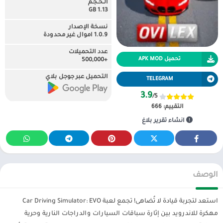
الـحـجـم
1.13 GB
نسخة الإصدار
1.0.9 اموال غير محدودة
عدد التحميلات
تحميل APK MOD
+500,000
التحميل عبر جوجل بلاي
TELEGRAM
3.9
/5
التقييم:
666
انشاء تقرير بلاغ
الوصف
استعد لتجربة قيادة لا تُضاهى! تجمع لعبة Car Driving Simulator: EVO
مهكرة للاندرويد بين إثارة سباقات السيارات والدراجات النارية وحرية