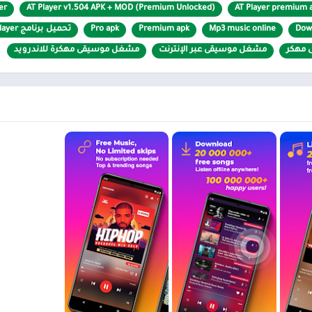
AT Player premium 
AT Player v1.504 APK + MOD (Premium Unlocked)
layer
 محدودة
طعام ومشروب
Dow
Mp3 music online
Premium apk
Pro apk
تحميل برنامج AT Player
كتب مصورة
 مهكر
غل MP3. مشغل
YouTube
مشغل موسيقى عبر الإنترنت
مشغل موسيقى مهكرة للاندرويد
كبير جدًا ، مما يسمح للمستمعين بالمشاهدة ع
مستخدمين الشعور الأكثر راحة.
يمكنك أيضًا ضبط الصوت ك
ديل والتكرار.
استخدام قوائم التشغيل المحسّنة ، وللمشاهدين الحق في التصويت لأغانيهم ا
ي تحبها … وعلى وجه الخصوص ، يتمتع المستخدمون بالقدرة لمشاركة ما يستمعون
الميزات الرائعة مع أصدقائك للتعرف عليها واستخدامها.
AT Player premium a مهكر