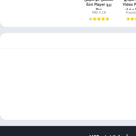
فيديو
مشغل موسيقى
Video P
برو Eon Player
Pro
5.7.8 PRO