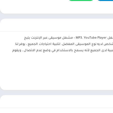
. تنزيل الموسيقى. مشغل MP3. YouTube Player – مشغل موسيقى عبر الإنترنت يتيح
خص لديه نوع الموسيقى المفضل. لتلبية احتياجات الجميع ، يوفر لنا
عبية لدى الجميع لأنه يسمح بالاستخدام في وضع عدم الاتصال ، ويقوم
. مشغل MP3. يُعد YouTube Player أرشيفًا ضخمًا للأغاني ، يحتوي على أكثر من 1000 أغنية بالعديد من الأنواع المختلفة. هنا ، يُسمح للمشاهدين
مح لك بالبحث عن الموسيقى المفضلة لديك ، وعرض قوائم التشغيل ،
يدعمك في البحث عن ألبومات ، وأغاني ، وفنانين ، وريمكسات ، وأغانٍ فردية ، وأغلفة ، وراديو FM ، والبودكاست. بالإضافة إلى ذلك ، يتيح لك هذا التطبيق أيضًا الاستماع إلى