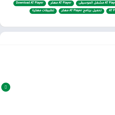
AT P مشغل الموسيقى
AT Player مهكر
Download AT Player
تحميل برنامج AT Player مهكر
تطبيقات مهكرة
بر الإنترنت أو التنزيل حسب الرغبة. يساعدك على تنزيل الموسيقى مجانًا
، مع مجموعة متنوعة من أنواع الموسيقى مثل Hip Hop ، و Reggaeton ، و K-Pop ، و Gospel ، و Electronic ، و Latin ، و Pop ، و R & B ، وما إلى ذلك … عملية تنزيل هذا التطبيق
سريعة جدًا ، وإنتاج الجودة الأغاني والفيديو. عند الانتهاء من التنزيل ، يمكنك استخدامه عندما لا تحتاج إلى شبكة wifi. كما أنه يحظر الإعلانات التي تتداخل مع الاستماع إلى
يتيح هذا البرنامج للقراء تشغيل موسيقى في وضع عدم الاتصال ، ويدعم إضافة كلمات ، ولديه أنواع أكثر من تنسيقات الصوت مثل FLAC ، و M4B ، و MP4 ، و 3GP ، و MID …
ما تريد باستخدام الأنواع المنسقة مسبقًا مثل Electronic الرقص ، البوب ​​، الشعبية ، المعادن الثقيلة ، الكلاسيكية. في هذا التطبيق ،
لمفضلة ، ومراجعة الأغاني التي استمعوا إليها ، ولك الحق في اقتراح
 إليه مع الأصدقاء أو الأقارب أو حتى على مواقع التواصل الاجتماعي.