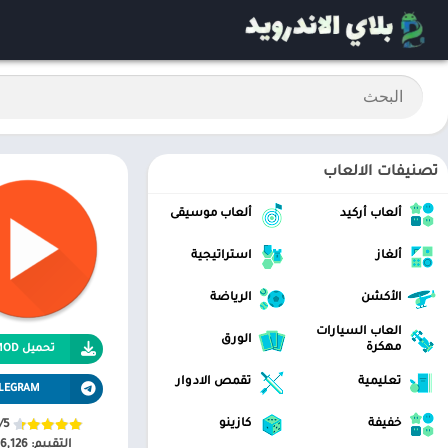
تصنيفات الالعاب
ألعاب أركيد
ألعاب موسيقى
ألغاز
استراتيجية
الأكشن
الرياضة
العاب السيارات
الورق
مهكرة
تحميل APK MOD
تعليمية
تقمص الادوار
LEGRAM
خفيفة
كازينو
/5
التقييم:
6,126