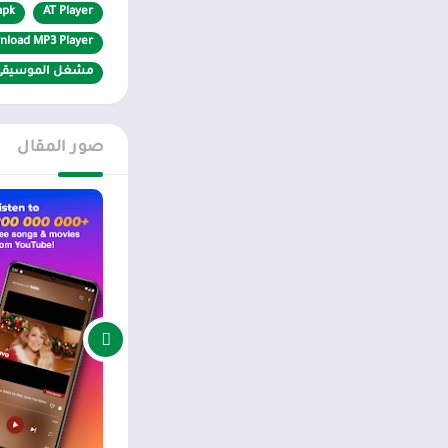
apk
AT Player
تحميلات غير
nload MP3 Player
مشغل الموسيقى
قدرة تنزيل موسيقى. مش
صور المقال
الموسيقى لمنح ال
AT Player لاعب لا نهاية له
للمستخدم حرية التب
سيكون لك الحق في 
أنواع الأغاني الت
يرجى مشاركة هذه 
تنزيل برنامج مشغل موسيقى pk