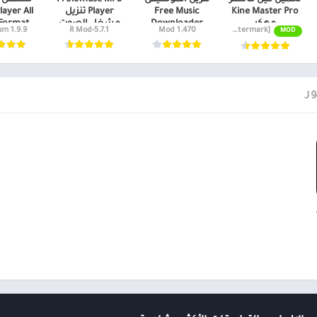
تحميل كين ماستر
تنزيل الموسيقى
Frolomuse MP3
مشغل ال
Kine Master Pro
Free Music
Player تنزيل
layer All
مهكر
Downloader
مشغل الصوت
Format مهكر
1.9.9 Premium
5.7.1-R Mod
1.470 Mod
APK v7.4.17.33440.GP [Premium Unlocked/Without Watermark]
MOD
ر