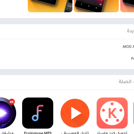
الان عبر موقعنا PlaYalandroiD متجر بلاي ، android store ي
يدة
MOD AP
P
 الصلة