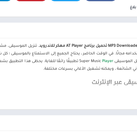
ألعاب موسيقى
السفر ومعلومات محلية
بلاغ
ألعاب أركيد
الصحة واللياقة البدنية
المحاكاة
الصور الفوتوغرافية
محاكاة
الطقس
الكتب والمراجع
 برنامج AT Player مهكر للاندرويد
المكتبات والعروض
التوضيحية
مه مجانًا. في الوقت الحاضر ، يحتاج الجميع إلى الاستمتاع بالموسيقى ؛ كل ش
سيقى Super Music
Player
تطبيقًا رائعًا للغاية. يحظى هذا التطبيق بش
الموسيقى والصوتيات
غاني الشائعة ، ويمكنه تشغيل الأغاني بسرعات مختلفة.
تخصيص
ترفيه
ى عبر الإنترنت
تسوق
يقى
تعارف
موسيقى بحرية مع أي أغنية بدون تكلفة باستخدام التعرف على الصوت. كما يس
سيارات ومركبات
و
شؤون مالية
ة لقوائم التشغيل الخاصة بك أو استيرادها من YouTube.
طب
نمط الحياة