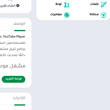
كلمات
لوحة
انشاء تقرير 
محاكاة
مغامرات
الوصف
MP3 Downloader, YouTube Player تحميل
للمستخدمين استخدا
برنامج تنزيل مشغل المو
دائمًا بتحديث الأ
مشغل موسيق
تطبيق
تنزيل موس
قراءة المزيد
بالاستماع إلى ال
قوائم التشغيل العام
التاجات