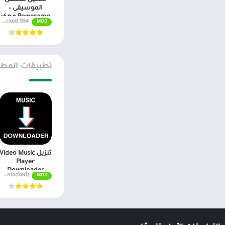
تحميل مشغل
الموسيقى –
Poweramp مهكر
934 Full Version Unlocked
MOD
تطبيقات المطو
تنزيل Video Music
Player
Downloader
(Pro Unlocked) v1.193
MOD
مهكر