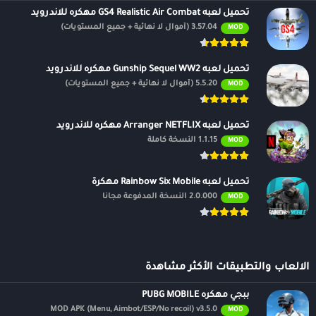
تحميل لعبه GS4 Realistic Air Combat مهكره للاندرويد
3.57.04 (أموال لا نهائية + جميع المستويات)
MOD
تحميل لعبه Gunship Sequel WW2 مهكره للاندرويد
5.5.20 (أموال لا نهائية + جميع المستويات)
MOD
تحميل لعبه Arranger NETFLIX مهكره للاندرويد
1.1.15 النسخة كاملة
MOD
تحميل لعبه Rainbow Six Mobile مهكرة
2.0.000 النسخة المدفوعة مجانًا
MOD
الالعاب والتطبيقات الأكثر مشاهدة
ببجي مهكره PUBG MOBILE
MOD APK (Menu, Aimbot/ESP/No recoil) v3.5.0
MOD