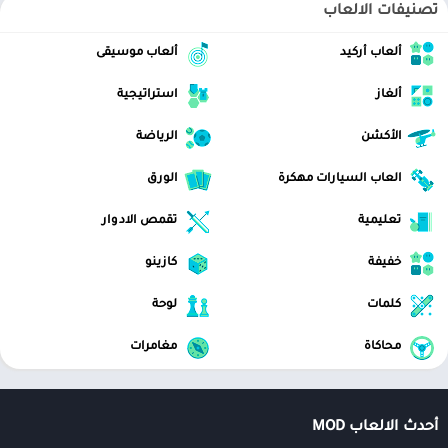
تصنيفات الالعاب
ألعاب أركيد
ألعاب موسيقى
ألغاز
استراتيجية
الأكشن
الرياضة
العاب السيارات مهكرة
الورق
تعليمية
تقمص الادوار
خفيفة
كازينو
كلمات
لوحة
محاكاة
مغامرات
أحدث الالعاب MOD