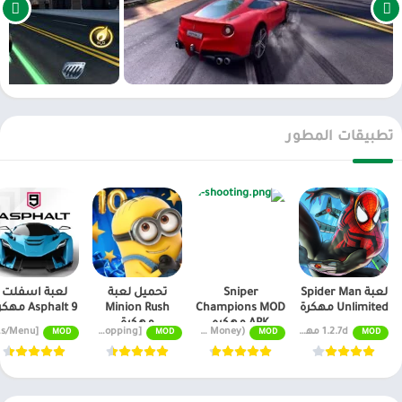
إلى السيارات العلوية باهظة الثمن مثل: Ferrari ، أستون مارتن ،
لامبورغيني ، فورد ، أودي ، بي إم دبليو وغيرها.
الان عبر موقعنا PlaYalandroiD متجر بلاي الاندرويد ، android store يمكنكم
تحميل العاب مهكرة ، تطبيقات اندرويد بريميوم ، مجاناً يتم مراجعة الألعاب
والبرامج وتحديثات مستمرة اول بأول.
تطبيقات المطور
العاب اندرويد ذات صلة للاندرويد مجانا :
لعبة اسفلت Asphalt 9 مهكرة
لعبة اسفلت نيترو Asphalt Nitro مهكرة
تنزيل لعبة اسفلت مهكرة Asphalt 8
لعبة Spider Man
Sniper
تحميل لعبة
لعبة اسفلت
Unlimited مهكرة
Champions MOD
Minion Rush
Asphalt 9 مهكرة
APK مهكره
مهكرة
1.2.7d مهكرة
(Infinite Money) 2.1.4
MOD APK v9.8.1b [Unlimited Money, free Shopping]
4.5.1b MOD APK [Unlimited Money/Tokens/Menu]
MOD
MOD
MOD
MOD
للاندرويد