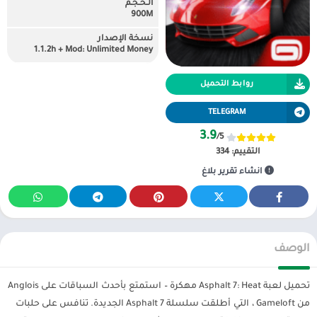
الـحـجـم
900M
نسخة الإصدار
1.1.2h + Mod: Unlimited Money
روابط التحميل
TELEGRAM
3.9
/5
التقييم:
334
انشاء تقرير بلاغ
الوصف
تحميل لعبة Asphalt 7: Heat مهكرة – استمتع بأحدث السباقات على Anglois
من Gameloft ، التي أطلقت سلسلة Asphalt 7 الجديدة. تنافس على حلبات