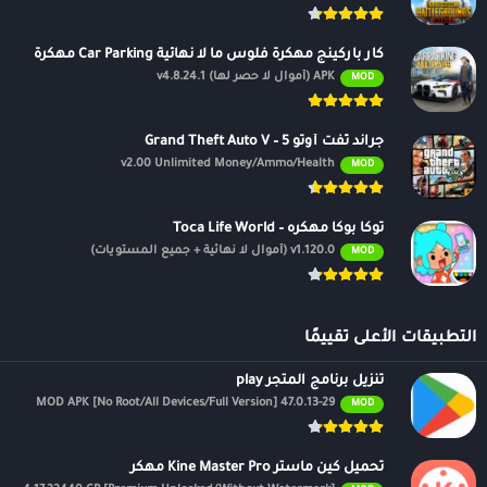
كار باركينج مهكرة فلوس ما لا نهائية Car Parking مهكرة
APK (أموال لا حصر لها) v4.8.24.1
MOD
جراند ثفت أوتو 5 – Grand Theft Auto V
v2.00 Unlimited Money/Ammo/Health
MOD
توكا بوكا مهكره – Toca Life World
v1.120.0 (أموال لا نهائية + جميع المستويات)
MOD
التطبيقات الأعلى تقييمًا
تنزيل برنامج المتجر play
47.0.13-29 MOD APK [No Root/All Devices/Full Version]
MOD
تحميل كين ماستر Kine Master Pro مهكر