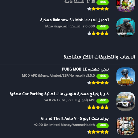
1.1.15 النسخة كاملة
MOD
تحميل لعبه Rainbow Six Mobile مهكرة
2.0.000 النسخة المدفوعة مجانًا
MOD
الالعاب والتطبيقات الأكثر مشاهدة
ببجي مهكره PUBG MOBILE
MOD APK (Menu, Aimbot/ESP/No recoil) v3.5.0
MOD
كار باركينج مهكرة فلوس ما لا نهائية Car Parking مهكرة
APK (أموال لا حصر لها) v4.8.24.1
MOD
جراند ثفت أوتو 5 – Grand Theft Auto V
v2.00 Unlimited Money/Ammo/Health
MOD