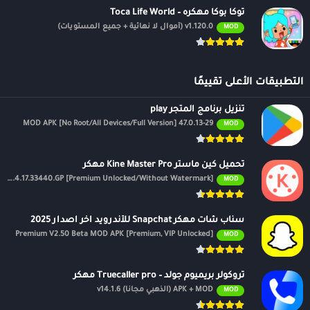
توكا بوكا مهكره – Toca Life World
v1.120.0 (أموال لا نهائية + جميع المستويات)
MOD
التطبيقات الأعلى تقييمًا
تنزيل برنامج المتجر play
47.0.13-29 MOD APK [No Root/All Devices/Full Version]
MOD
تحميل كين ماستر Kine Master Pro مهكر
APK v7.4.17.33440.GP [Premium Unlocked/Without Watermark]
MOD
سناب شات مهكر Snapchat للأندرويد اخر اصدار 2025
Premium V2.50 Beta MOD APK [Premium, VIP Unlocked]
MOD
تروكولر بريميوم جولد – Truecaller pro مهكر
APK + MOD (الذهبي مجانًا) v14.1.6
MOD