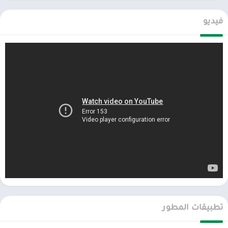
الاستفسارات.
فيديو
الان عبر موقعنا PlaYalandroiD متجر بلاي ، android store يمكنكم تحميل
العاب مهكرة ، تطبيقات اندرويد بريميوم ، مجاناً يتم مراجعة الألعاب
والبرامج وتحديثات مستمرة اول بأول على، متجر العاب مهكرة.
تطبيقات المطور