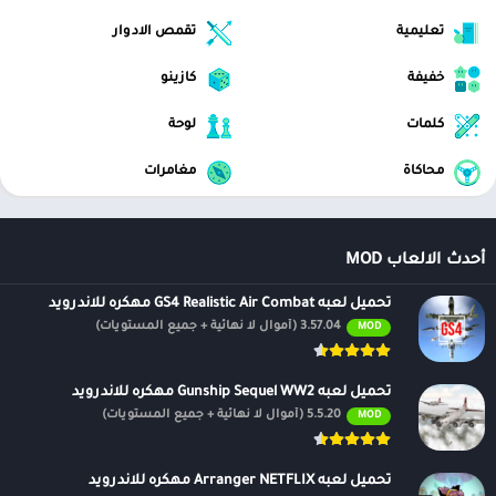
تعليمية
تقمص الادوار
خفيفة
كازينو
كلمات
لوحة
محاكاة
مغامرات
أحدث الالعاب MOD
تحميل لعبه GS4 Realistic Air Combat مهكره للاندرويد
3.57.04 (أموال لا نهائية + جميع المستويات)
MOD
تحميل لعبه Gunship Sequel WW2 مهكره للاندرويد
5.5.20 (أموال لا نهائية + جميع المستويات)
MOD
تحميل لعبه Arranger NETFLIX مهكره للاندرويد