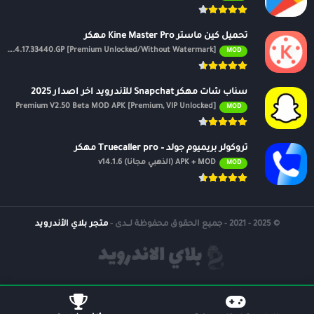
تحميل كين ماستر Kine Master Pro مهكر
APK v7.4.17.33440.GP [Premium Unlocked/Without Watermark]
MOD
سناب شات مهكر Snapchat للأندرويد اخر اصدار 2025
Premium V2.50 Beta MOD APK [Premium, VIP Unlocked]
MOD
تروكولر بريميوم جولد – Truecaller pro مهكر
APK + MOD (الذهبي مجانًا) v14.1.6
MOD
© 2025 - 2021 - جميع الحقوق محفوظة لــدى -
متجر بلاي الأندرويد