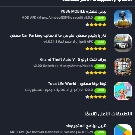
الالعاب والتطبيقات الأكثر مشاهدة
ببجي مهكره PUBG MOBILE
MOD APK (Menu, Aimbot/ESP/No recoil) v3.5.0
MOD
كار باركينج مهكرة فلوس ما لا نهائية Car Parking مهكرة
APK (أموال لا حصر لها) v4.8.24.1
MOD
جراند ثفت أوتو 5 – Grand Theft Auto V
v2.00 Unlimited Money/Ammo/Health
MOD
توكا بوكا مهكره – Toca Life World
v1.120.0 (أموال لا نهائية + جميع المستويات)
MOD
التطبيقات الأعلى تقييمًا
تنزيل برنامج المتجر play
47.0.13-29 MOD APK [No Root/All Devices/Full Version]
MOD