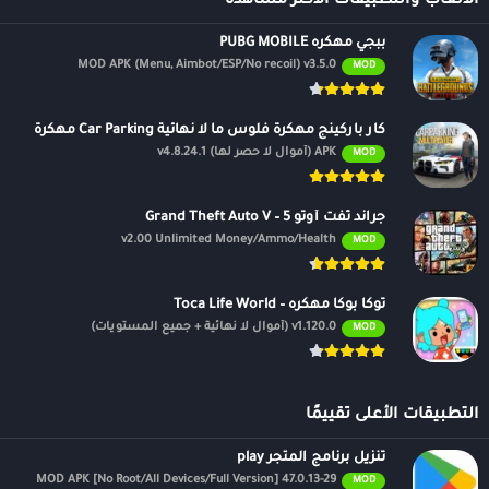
الالعاب والتطبيقات الأكثر مشاهدة
ببجي مهكره PUBG MOBILE
MOD APK (Menu, Aimbot/ESP/No recoil) v3.5.0
MOD
كار باركينج مهكرة فلوس ما لا نهائية Car Parking مهكرة
APK (أموال لا حصر لها) v4.8.24.1
MOD
جراند ثفت أوتو 5 – Grand Theft Auto V
v2.00 Unlimited Money/Ammo/Health
MOD
توكا بوكا مهكره – Toca Life World
v1.120.0 (أموال لا نهائية + جميع المستويات)
MOD
التطبيقات الأعلى تقييمًا
تنزيل برنامج المتجر play
47.0.13-29 MOD APK [No Root/All Devices/Full Version]
MOD