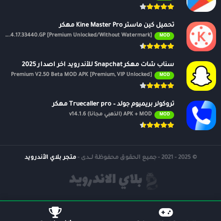
تحميل كين ماستر Kine Master Pro مهكر
APK v7.4.17.33440.GP [Premium Unlocked/Without Watermark]
MOD
سناب شات مهكر Snapchat للأندرويد اخر اصدار 2025
Premium V2.50 Beta MOD APK [Premium, VIP Unlocked]
MOD
تروكولر بريميوم جولد – Truecaller pro مهكر
APK + MOD (الذهبي مجانًا) v14.1.6
MOD
© 2025 - 2021 - جميع الحقوق محفوظة لــدى -
متجر بلاي الأندرويد