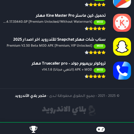
تحميل كين ماستر Kine Master Pro مهكر
APK v7.4.17.33440.GP [Premium Unlocked/Without Watermark]
MOD
سناب شات مهكر Snapchat للأندرويد اخر اصدار 2025
Premium V2.50 Beta MOD APK [Premium, VIP Unlocked]
MOD
تروكولر بريميوم جولد – Truecaller pro مهكر
APK + MOD (الذهبي مجانًا) v14.1.6
MOD
© 2025 - 2021 - جميع الحقوق محفوظة لــدى -
متجر بلاي الأندرويد