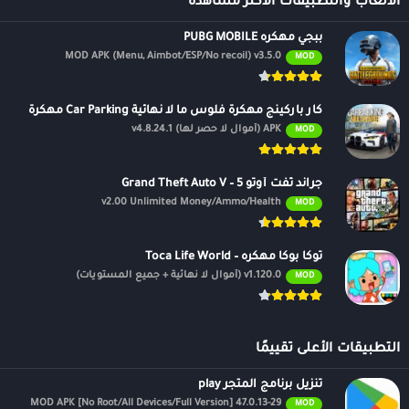
الالعاب والتطبيقات الأكثر مشاهدة
ببجي مهكره PUBG MOBILE
MOD APK (Menu, Aimbot/ESP/No recoil) v3.5.0
MOD
كار باركينج مهكرة فلوس ما لا نهائية Car Parking مهكرة
APK (أموال لا حصر لها) v4.8.24.1
MOD
جراند ثفت أوتو 5 – Grand Theft Auto V
v2.00 Unlimited Money/Ammo/Health
MOD
توكا بوكا مهكره – Toca Life World
v1.120.0 (أموال لا نهائية + جميع المستويات)
MOD
التطبيقات الأعلى تقييمًا
تنزيل برنامج المتجر play
47.0.13-29 MOD APK [No Root/All Devices/Full Version]
MOD