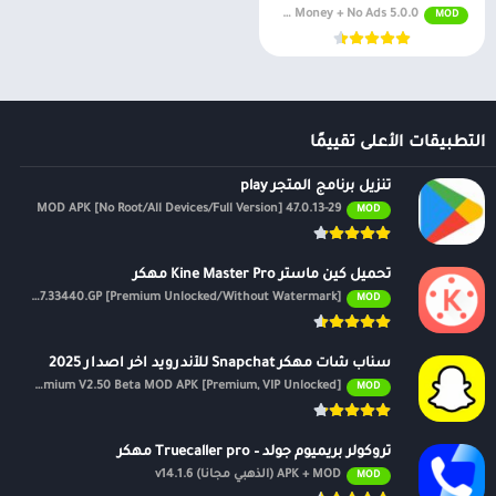
5.0.0 Unlimited Money + No Ads
MOD
التطبيقات الأعلى تقييمًا
تنزيل برنامج المتجر play
47.0.13-29 MOD APK [No Root/All Devices/Full Version]
MOD
تحميل كين ماستر Kine Master Pro مهكر
APK v7.4.17.33440.GP [Premium Unlocked/Without Watermark]
MOD
سناب شات مهكر Snapchat للأندرويد اخر اصدار 2025
Premium V2.50 Beta MOD APK [Premium, VIP Unlocked]
MOD
تروكولر بريميوم جولد – Truecaller pro مهكر
APK + MOD (الذهبي مجانًا) v14.1.6
MOD