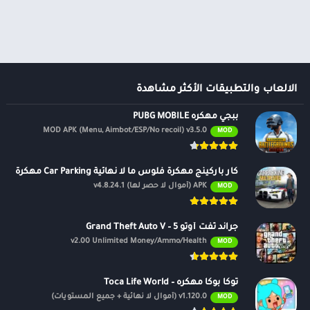
ألعاب موسيقى
السفر ومعلومات محلية
ألعاب أركيد
الصحة واللياقة البدنية
المحاكاة
الصور الفوتوغرافية
محاكاة
الطقس
الكتب والمراجع
الالعاب والتطبيقات الأكثر مشاهدة
المكتبات والعروض
ببجي مهكره PUBG MOBILE
التوضيحية
MOD APK (Menu, Aimbot/ESP/No recoil) v3.5.0
MOD
الموسيقى والصوتيات
تخصيص
كار باركينج مهكرة فلوس ما لا نهائية Car Parking مهكرة
ترفيه
APK (أموال لا حصر لها) v4.8.24.1
MOD
تسوق
تعارف
جراند ثفت أوتو 5 – Grand Theft Auto V
v2.00 Unlimited Money/Ammo/Health
MOD
سيارات ومركبات
شؤون مالية
توكا بوكا مهكره – Toca Life World
طب
v1.120.0 (أموال لا نهائية + جميع المستويات)
MOD
نمط الحياة