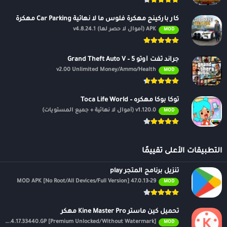
كار باركينج مهكرة فلوس ما لا نهائية Car Parking مهكرة
APK (أموال لا حصر لها) v4.8.24.1
MOD
جراند ثفت أوتو 5 – Grand Theft Auto V
v2.00 Unlimited Money/Ammo/Health
MOD
توكا بوكا مهكره – Toca Life World
v1.120.0 (أموال لا نهائية + جميع المستويات)
MOD
التطبيقات الأعلى تقييمًا
تنزيل برنامج المتجر play
47.0.13-29 MOD APK [No Root/All Devices/Full Version]
MOD
تحميل كين ماستر Kine Master Pro مهكر
APK v7.4.17.33440.GP [Premium Unlocked/Without Watermark]
MOD