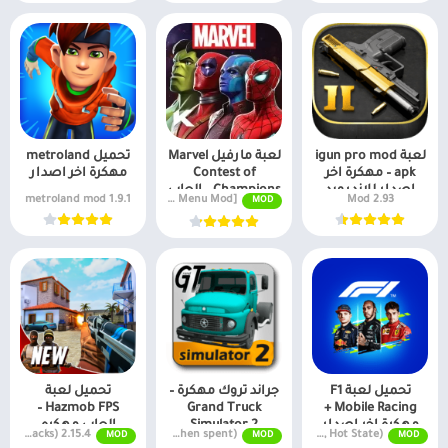
لعبة igun pro mod
لعبة مارفيل Marvel
تحميل metroland
apk – مهكرة اخر
Contest of
مهكرة اخر اصدار
اصدار للاندرويد
Champions – العاب
1.9.1 metroland mod
v45.1.0 MOD APK [God Mode, Menu Mod]
2.93 Mod
MOD
مهكرة
تحميل لعبة F1
جراند تروك مهكرة –
تحميل لعبة
Hazmob FPS –
Grand Truck
Mobile Racing +
مهكرة اخر اصدار
Simulator 2
العاب مهكره
2.15.4 MOD APK (Unlimited Ammo, Wallhacks)
v1.0.7f7 Unlimited money (Don't decrease when spent)
v5.4.11 (Unlimited Money, Hot State)
MOD
MOD
MOD