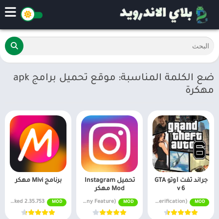
ضع الكلمة المناسبة: موقع تحميل برامج apk
مهكرة
جراند ثفت أوتو GTA
تحميل Instagram
برنامج Mivi مهكر
v 6
Mod مهكر
2.35.753 Premium Unlocked
v324.0.0.0.16 MOD APK (Many Feature)
MOD v2.2 (MOD/Unlimited money, Without verification)
MOD
MOD
MOD