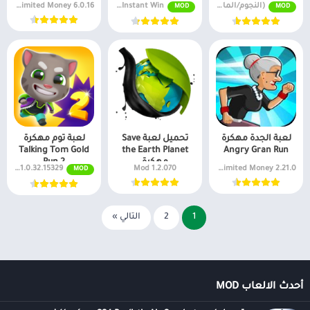
(النجوم/المال اللانهائي) v1.153.0
v3.21.0 Menu/Unlimited Car Energy, Instant Win
6.0.16 Unlimited Money
MOD
MOD
لعبة الجدة مهكرة
تحميل لعبة Save
لعبة توم مهكرة
Talking Tom Gold
the Earth Planet
Angry Gran Run
مهكرة
Run 2
1.0.32.15329 No Ads
1.2.070 Mod
2.21.0 Unlimited Money
MOD
1
2
التالي »
أحدث الالعاب MOD