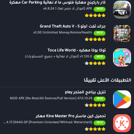
كار باركينج مهكرة فلوس ما لا نهائية Car Parking مهكرة
APK (أموال لا حصر لها) v4.8.24.1
MOD
جراند ثفت أوتو 5 – Grand Theft Auto V
v2.00 Unlimited Money/Ammo/Health
MOD
توكا بوكا مهكره – Toca Life World
v1.120.0 (أموال لا نهائية + جميع المستويات)
MOD
التطبيقات الأعلى تقييمًا
تنزيل برنامج المتجر play
47.0.13-29 MOD APK [No Root/All Devices/Full Version]
MOD
تحميل كين ماستر Kine Master Pro مهكر
APK v7.4.17.33440.GP [Premium Unlocked/Without Watermark]
MOD