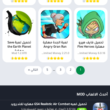
تحميل فايف هيرو
لعبة الجدة مهكرة
تحميل لعبة Save
مهكرة Five Heroes
Angry Gran Run
the Earth Planet
مهكرة
1.2.070 Mod
2.21.0 Unlimited Money
6.0.16 Unlimited Money
1
2
3
…
5
التالي »
أحدث الالعاب MOD
تحميل لعبه GS4 Realistic Air Combat مهكره للاندرويد
3.57.04 (أموال لا نهائية + جميع المستويات)
MOD