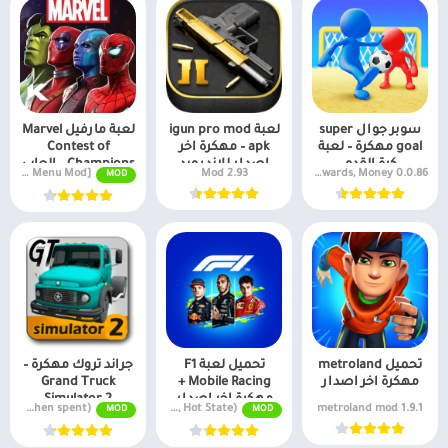
سوبر جوال super
لعبة igun pro mod
لعبة مارفيل Marvel
goal مهكرة – لعبة
apk – مهكرة اخر
Contest of
كرة القدم
اصدار للاندرويد
Champions – العاب
v45.1.0 MOD APK [God Mode, Menu Mod]
2.93 Mod
0.0.86 Free Rewards, Money
MOD
مهكرة
تحميل metroland
تحميل لعبة F1
جراند تروك مهكرة –
مهكرة اخر اصدار
Mobile Racing +
Grand Truck
مهكرة اخر اصدار
Simulator 2
v1.0.7f7 Unlimited money (Don't decrease when spent)
v5.4.11 (Unlimited Money, Hot State)
1.9.1 metroland mod
MOD
MOD