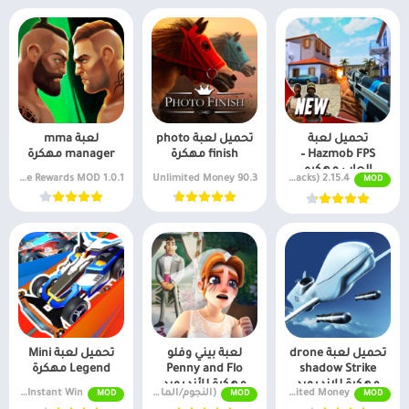
تحميل لعبة
تحميل لعبة photo
لعبة mma
Hazmob FPS –
finish مهكرة
manager مهكرة
العاب مهكره
1.0.1 Free Rewards MOD
90.3 Unlimited Money
2.15.4 MOD APK (Unlimited Ammo, Wallhacks)
MOD
تحميل لعبة drone
لعبة بيني وفلو
تحميل لعبة Mini
shadow Strike
Penny and Flo
Legend مهكرة
مهكرة للاندرويد
مهكرة للأندرويد
v1.31.287 Unlimited Money
(النجوم/المال اللانهائي) v1.153.0
v3.21.0 Menu/Unlimited Car Energy, Instant Win
MOD
MOD
MOD