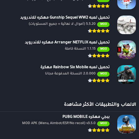
تحميل لعبه Gunship Sequel WW2 مهكره للاندرويد
5.5.20 (أموال لا نهائية + جميع المستويات)
MOD
تحميل لعبه Arranger NETFLIX مهكره للاندرويد
1.1.15 النسخة كاملة
MOD
تحميل لعبه Rainbow Six Mobile مهكرة
2.0.000 النسخة المدفوعة مجانًا
MOD
الالعاب والتطبيقات الأكثر مشاهدة
ببجي مهكره PUBG MOBILE
MOD APK (Menu, Aimbot/ESP/No recoil) v3.5.0
MOD