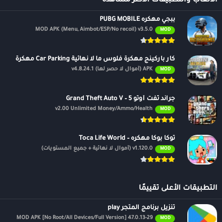
الالعاب والتطبيقات الأكثر مشاهدة
ببجي مهكره PUBG MOBILE
MOD APK (Menu, Aimbot/ESP/No recoil) v3.5.0
MOD
كار باركينج مهكرة فلوس ما لا نهائية Car Parking مهكرة
APK (أموال لا حصر لها) v4.8.24.1
MOD
جراند ثفت أوتو 5 – Grand Theft Auto V
v2.00 Unlimited Money/Ammo/Health
MOD
توكا بوكا مهكره – Toca Life World
v1.120.0 (أموال لا نهائية + جميع المستويات)
MOD
التطبيقات الأعلى تقييمًا
تنزيل برنامج المتجر play
47.0.13-29 MOD APK [No Root/All Devices/Full Version]
MOD