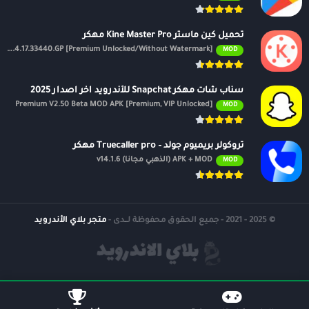
تحميل كين ماستر Kine Master Pro مهكر
APK v7.4.17.33440.GP [Premium Unlocked/Without Watermark]
MOD
سناب شات مهكر Snapchat للأندرويد اخر اصدار 2025
Premium V2.50 Beta MOD APK [Premium, VIP Unlocked]
MOD
تروكولر بريميوم جولد – Truecaller pro مهكر
APK + MOD (الذهبي مجانًا) v14.1.6
MOD
© 2025 - 2021 - جميع الحقوق محفوظة لــدى -
متجر بلاي الأندرويد