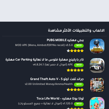
ألعاب موسيقى
السفر ومعلومات محلية
ألعاب أركيد
الصحة واللياقة البدنية
المحاكاة
الصور الفوتوغرافية
محاكاة
الطقس
الكتب والمراجع
الالعاب والتطبيقات الأكثر مشاهدة
المكتبات والعروض
ببجي مهكره PUBG MOBILE
التوضيحية
MOD APK (Menu, Aimbot/ESP/No recoil) v3.5.0
MOD
الموسيقى والصوتيات
تخصيص
كار باركينج مهكرة فلوس ما لا نهائية Car Parking مهكرة
ترفيه
APK (أموال لا حصر لها) v4.8.24.1
MOD
تسوق
تعارف
جراند ثفت أوتو 5 – Grand Theft Auto V
v2.00 Unlimited Money/Ammo/Health
MOD
سيارات ومركبات
شؤون مالية
توكا بوكا مهكره – Toca Life World
طب
v1.120.0 (أموال لا نهائية + جميع المستويات)
MOD
نمط الحياة