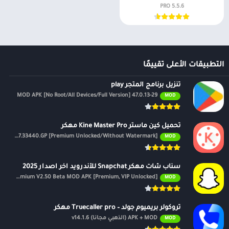
5.5.6 PRO
التطبيقات الأعلى تقييمًا
تنزيل برنامج المتجر play
47.0.13-29 MOD APK [No Root/All Devices/Full Version]
MOD
تحميل كين ماستر Kine Master Pro مهكر
APK v7.4.17.33440.GP [Premium Unlocked/Without Watermark]
MOD
سناب شات مهكر Snapchat للأندرويد اخر اصدار 2025
Premium V2.50 Beta MOD APK [Premium, VIP Unlocked]
MOD
تروكولر بريميوم جولد – Truecaller pro مهكر
APK + MOD (الذهبي مجانًا) v14.1.6
MOD