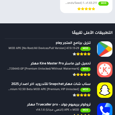
MOD APK (Unlimited Money/Diamonds/Seed) 1..v1.63.211
MOD
التطبيقات الأعلى تقييمًا
تنزيل برنامج المتجر play
47.0.13-29 MOD APK [No Root/All Devices/Full Version]
MOD
تحميل كين ماستر Kine Master Pro مهكر
APK v7.4.17.33440.GP [Premium Unlocked/Without Watermark]
MOD
سناب شات مهكر Snapchat للأندرويد اخر اصدار 2025
Premium V2.50 Beta MOD APK [Premium, VIP Unlocked]
MOD
تروكولر بريميوم جولد – Truecaller pro مهكر
APK + MOD (الذهبي مجانًا) v14.1.6
MOD