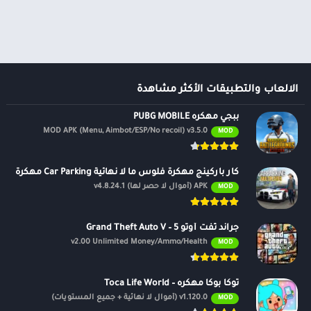
ألعاب موسيقى
السفر ومعلومات محلية
ألعاب أركيد
الصحة واللياقة البدنية
المحاكاة
الصور الفوتوغرافية
محاكاة
الطقس
الكتب والمراجع
الالعاب والتطبيقات الأكثر مشاهدة
المكتبات والعروض
ببجي مهكره PUBG MOBILE
التوضيحية
MOD APK (Menu, Aimbot/ESP/No recoil) v3.5.0
MOD
الموسيقى والصوتيات
تخصيص
كار باركينج مهكرة فلوس ما لا نهائية Car Parking مهكرة
ترفيه
APK (أموال لا حصر لها) v4.8.24.1
MOD
تسوق
تعارف
جراند ثفت أوتو 5 – Grand Theft Auto V
v2.00 Unlimited Money/Ammo/Health
MOD
سيارات ومركبات
شؤون مالية
توكا بوكا مهكره – Toca Life World
طب
v1.120.0 (أموال لا نهائية + جميع المستويات)
MOD
نمط الحياة