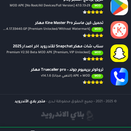
47.0.13-29 MOD APK [No Root/All Devices/Full Version]
MOD
تحميل كين ماستر Kine Master Pro مهكر
APK v7.4.17.33440.GP [Premium Unlocked/Without Watermark]
MOD
سناب شات مهكر Snapchat للأندرويد اخر اصدار 2025
Premium V2.50 Beta MOD APK [Premium, VIP Unlocked]
MOD
تروكولر بريميوم جولد – Truecaller pro مهكر
APK + MOD (الذهبي مجانًا) v14.1.6
MOD
© 2025 - 2021 - جميع الحقوق محفوظة لــدى -
متجر بلاي الأندرويد