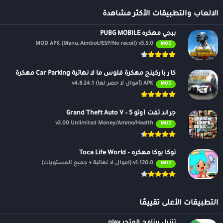
الالعاب والتطبيقات الأكثر مشاهدة
ببجي مهكره PUBG MOBILE
MOD APK (Menu, Aimbot/ESP/No recoil) v3.5.0
MOD
كار باركينج مهكرة فلوس ما لا نهائية Car Parking مهكرة
APK (أموال لا حصر لها) v4.8.24.1
MOD
جراند ثفت أوتو 5 – Grand Theft Auto V
v2.00 Unlimited Money/Ammo/Health
MOD
توكا بوكا مهكره – Toca Life World
v1.120.0 (أموال لا نهائية + جميع المستويات)
MOD
التطبيقات الأعلى تقييمًا
تنزيل برنامج المتجر play