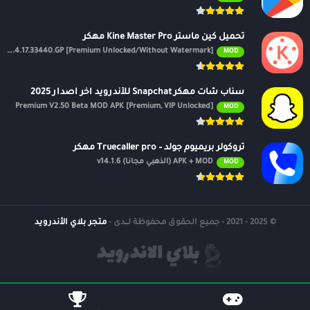
تحميل كين ماستر Kine Master Pro مهكر
APK v7.4.17.33440.GP [Premium Unlocked/Without Watermark]
MOD
سناب شات مهكر Snapchat للأندرويد اخر اصدار 2025
Premium V2.50 Beta MOD APK [Premium, VIP Unlocked]
MOD
تروكولر بريميوم جولد – Truecaller pro مهكر
APK + MOD (الذهبي مجانًا) v14.1.6
MOD
© 2025 - 2021 - جميع الحقوق محفوظة لــدى -
متجر بلاي الأندرويد