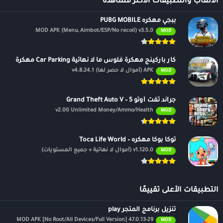
الالعاب والتطبيقات الأكثر مشاهدة
ببجي مهكره PUBG MOBILE
MOD APK (Menu, Aimbot/ESP/No recoil) v3.5.0
MOD
كار باركينج مهكرة فلوس ما لا نهائية Car Parking مهكرة
APK (أموال لا حصر لها) v4.8.24.1
MOD
جراند ثفت أوتو 5 – Grand Theft Auto V
v2.00 Unlimited Money/Ammo/Health
MOD
توكا بوكا مهكره – Toca Life World
v1.120.0 (أموال لا نهائية + جميع المستويات)
MOD
التطبيقات الأعلى تقييمًا
تنزيل برنامج المتجر play
47.0.13-29 MOD APK [No Root/All Devices/Full Version]
MOD