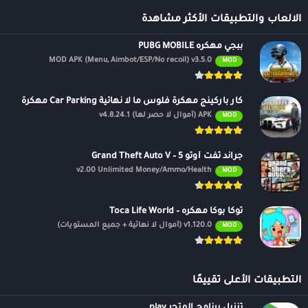
الالعاب والتطبيقات الأكثر مشاهدة
ببجي مهكره PUBG MOBILE
MOD APK (Menu, Aimbot/ESP/No recoil) v3.5.0
MOD
كار باركينج مهكرة فلوس ما لا نهائية Car Parking مهكرة
APK (أموال لا حصر لها) v4.8.24.1
MOD
جراند ثفت أوتو 5 – Grand Theft Auto V
v2.00 Unlimited Money/Ammo/Health
MOD
توكا بوكا مهكره – Toca Life World
v1.120.0 (أموال لا نهائية + جميع المستويات)
MOD
التطبيقات الأعلى تقييمًا
تنزيل برنامج المتجر play