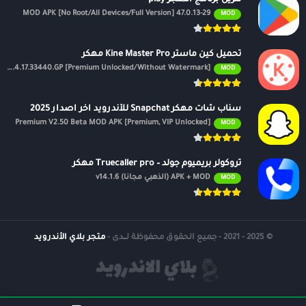
47.0.13-29 MOD APK [No Root/All Devices/Full Version]
MOD
تحميل كين ماستر Kine Master Pro مهكر
APK v7.4.17.33440.GP [Premium Unlocked/Without Watermark]
MOD
سناب شات مهكر Snapchat للأندرويد اخر اصدار 2025
Premium V2.50 Beta MOD APK [Premium, VIP Unlocked]
MOD
تروكولر بريميوم جولد – Truecaller pro مهكر
APK + MOD (الذهبي مجانًا) v14.1.6
MOD
© 2025 - 2021 - جميع الحقوق محفوظة لــدى -
متجر بلاي الأندرويد