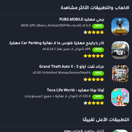
الالعاب والتطبيقات الأكثر مشاهدة
ببجي مهكره PUBG MOBILE
MOD APK (Menu, Aimbot/ESP/No recoil) v3.5.0
MOD
كار باركينج مهكرة فلوس ما لا نهائية Car Parking مهكرة
APK (أموال لا حصر لها) v4.8.24.1
MOD
جراند ثفت أوتو 5 – Grand Theft Auto V
v2.00 Unlimited Money/Ammo/Health
MOD
توكا بوكا مهكره – Toca Life World
v1.120.0 (أموال لا نهائية + جميع المستويات)
MOD
التطبيقات الأعلى تقييمًا
تنزيل برنامج المتجر play