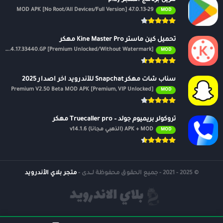
47.0.13-29 MOD APK [No Root/All Devices/Full Version]
MOD
تحميل كين ماستر Kine Master Pro مهكر
APK v7.4.17.33440.GP [Premium Unlocked/Without Watermark]
MOD
سناب شات مهكر Snapchat للأندرويد اخر اصدار 2025
Premium V2.50 Beta MOD APK [Premium, VIP Unlocked]
MOD
تروكولر بريميوم جولد – Truecaller pro مهكر
APK + MOD (الذهبي مجانًا) v14.1.6
MOD
© 2025 - 2021 - جميع الحقوق محفوظة لــدى -
متجر بلاي الأندرويد