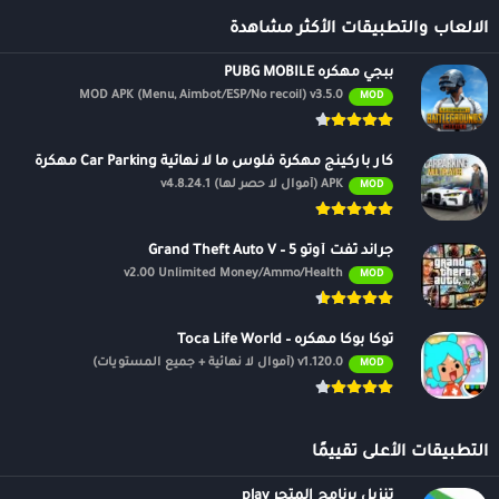
الالعاب والتطبيقات الأكثر مشاهدة
ببجي مهكره PUBG MOBILE
MOD APK (Menu, Aimbot/ESP/No recoil) v3.5.0
MOD
كار باركينج مهكرة فلوس ما لا نهائية Car Parking مهكرة
APK (أموال لا حصر لها) v4.8.24.1
MOD
جراند ثفت أوتو 5 – Grand Theft Auto V
v2.00 Unlimited Money/Ammo/Health
MOD
توكا بوكا مهكره – Toca Life World
v1.120.0 (أموال لا نهائية + جميع المستويات)
MOD
التطبيقات الأعلى تقييمًا
تنزيل برنامج المتجر play