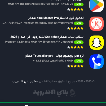
47.0.13-29 MOD APK [No Root/All Devices/Full Version]
MOD
تحميل كين ماستر Kine Master Pro مهكر
APK v7.4.17.33440.GP [Premium Unlocked/Without Watermark]
MOD
سناب شات مهكر Snapchat للأندرويد اخر اصدار 2025
Premium V2.50 Beta MOD APK [Premium, VIP Unlocked]
MOD
تروكولر بريميوم جولد – Truecaller pro مهكر
APK + MOD (الذهبي مجانًا) v14.1.6
MOD
© 2025 - 2021 - جميع الحقوق محفوظة لــدى -
متجر بلاي الأندرويد