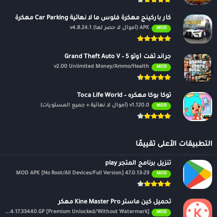
كار باركينج مهكرة فلوس ما لا نهائية Car Parking مهكرة
APK (أموال لا حصر لها) v4.8.24.1
MOD
جراند ثفت أوتو 5 – Grand Theft Auto V
v2.00 Unlimited Money/Ammo/Health
MOD
توكا بوكا مهكره – Toca Life World
v1.120.0 (أموال لا نهائية + جميع المستويات)
MOD
التطبيقات الأعلى تقييمًا
تنزيل برنامج المتجر play
47.0.13-29 MOD APK [No Root/All Devices/Full Version]
MOD
تحميل كين ماستر Kine Master Pro مهكر
APK v7.4.17.33440.GP [Premium Unlocked/Without Watermark]
MOD