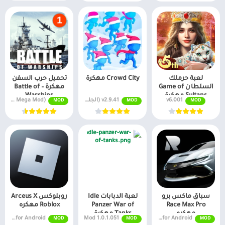
لعبة حرملك
Crowd City مهكرة
تحميل حرب السفن
السلطان Game of
مهكرة – Battle of
Sultans مهكرة
Warships
v6.001
v2.9.41 (الجلود مقفلة)
v1.72.13 MOD APK (Unlimited Money, Mega Mod)
MOD
MOD
MOD
سباق ماكس برو
لعبة الدبابات Idle
روبلوكس Arceus X
Race Max Pro
Panzer War of
Roblox مهكره
مهكره
Tanks مهكرة
v2.617.654 MOD APK [Robux Menu Mod] for Android
1.0.1.051 Mod
MOD APK 1.0.48 [Unlimited Money] for Android
MOD
MOD
MOD