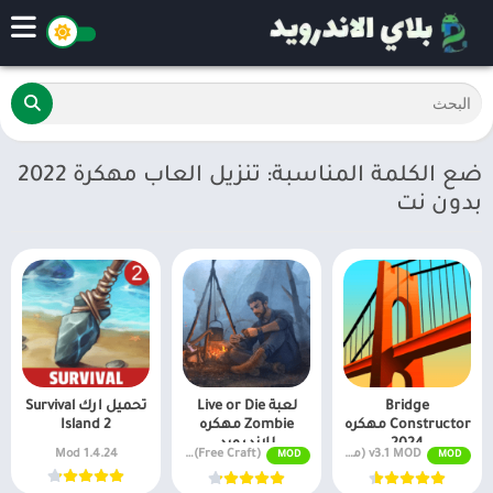
ضع الكلمة المناسبة: تنزيل العاب مهكرة 2022
بدون نت
Bridge
لعبة Live or Die
تحميل ارك Survival
Constructor مهكره
Zombie مهكره
Island 2
2024
للاندرويد
v3.1 MOD (موارد غير محدودة) APK مجانًا
v0.4.8.1 Mod (Free Craft)
1.4.24 Mod
MOD
MOD