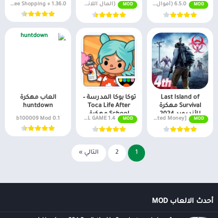
6.5.0 (أموال لا نهائية + جميع المستويات)
(المال اللانهائي) 1.57.40
1.36.0 + Mod: Free Shopping
MOD
MOD
Last Island of
توكا بوكا المدرسة –
العاب مهكرة
Survival مهكرة
Toca Life After
huntdown
للأندرويد 2024
School مهكرة
0.1 b100009 Mod
1.4 play FULL GAME
v10.2 MOD APK [Unlimited Money]
MOD
MOD
1
2
التالي »
أحدث الالعاب MOD