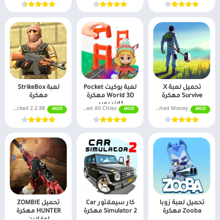
تحميل لعبة X
لعبة بوكيت Pocket
لعبة StrikeBox
Survive مهكرة
World 3D مهكرة
مهكرة
للاندرويد
2.2.98 Mega Mod, Free Shopping, Unlocked
MOD APK v2.7.2 Unlocked All Cities
v1.0922 Unlimited Money
MOD
MOD
MOD
تحميل لعبة زوبا
كار سيملاتور Car
تحميل ZOMBIE
Zooba مهكرة
Simulator 2 مهكرة
HUNTER مهكرة
اوفلاين