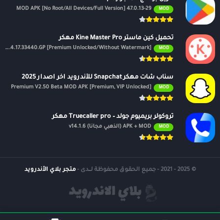
47.0.13-29 MOD APK [No Root/All Devices/Full Version]
MOD
تحميل كين ماستر Kine Master Pro مهكر
APK v7.4.17.33440.GP [Premium Unlocked/Without Watermark]
MOD
سناب شات مهكر Snapchat للأندرويد اخر اصدار 2025
Premium V2.50 Beta MOD APK [Premium, VIP Unlocked]
MOD
تروكولر بريميوم جولد – Truecaller pro مهكر
APK + MOD (الذهبي مجانًا) v14.1.6
MOD
© 2025 - 2021 - جميع الحقوق محفوظة لــدى -
متجر بلاي الأندرويد