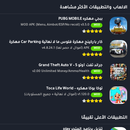
الالعاب والتطبيقات الأكثر مشاهدة
ببجي مهكره PUBG MOBILE
MOD APK (Menu, Aimbot/ESP/No recoil) v3.5.0
MOD
كار باركينج مهكرة فلوس ما لا نهائية Car Parking مهكرة
APK (أموال لا حصر لها) v4.8.24.1
MOD
جراند ثفت أوتو 5 – Grand Theft Auto V
v2.00 Unlimited Money/Ammo/Health
MOD
توكا بوكا مهكره – Toca Life World
v1.120.0 (أموال لا نهائية + جميع المستويات)
MOD
التطبيقات الأعلى تقييمًا
تنزيل برنامج المتجر play