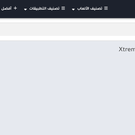
تصنيف الألعاب
تصنيف التطبيقات
أفضل التطب
الأكشن
أعمال
استراتيجية
الأدوات
العاب السيارات مهكرة
الإنتاجية
ألغاز
الاتصال
الرياضة
التعليم
الورق
الجمال
تعليمية
تصميم فني
لوحة
أدوات الفيديو
تقمص الادوار
الأحداث
كلمات
الأخبار والمجلات
كازينو
الأهل والأطفال
مغامرات
التواصل الاجتماعي
خفيفة
الخرائط والتنقل