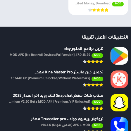
v2.8 Unlimited Money, Download
MOD
التطبيقات الأعلى تقييمًا
تنزيل برنامج المتجر play
47.0.13-29 MOD APK [No Root/All Devices/Full Version]
MOD
تحميل كين ماستر Kine Master Pro مهكر
APK v7.4.17.33440.GP [Premium Unlocked/Without Watermark]
MOD
سناب شات مهكر Snapchat للأندرويد اخر اصدار 2025
Premium V2.50 Beta MOD APK [Premium, VIP Unlocked]
MOD
تروكولر بريميوم جولد – Truecaller pro مهكر
APK + MOD (الذهبي مجانًا) v14.1.6
MOD