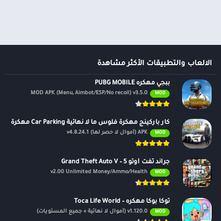
ألعاب موسيقى
السفر ومعلومات محلية
ألعاب أركيد
الصحة واللياقة البدنية
المحاكاة
الصور الفوتوغرافية
محاكاة
الطقس
الكتب والمراجع
الالعاب والتطبيقات الأكثر مشاهدة
المكتبات والعروض
ببجي مهكره PUBG MOBILE
التوضيحية
MOD APK (Menu, Aimbot/ESP/No recoil) v3.5.0
MOD
الموسيقى والصوتيات
تخصيص
كار باركينج مهكرة فلوس ما لا نهائية Car Parking مهكرة
ترفيه
APK (أموال لا حصر لها) v4.8.24.1
MOD
تسوق
تعارف
جراند ثفت أوتو 5 – Grand Theft Auto V
v2.00 Unlimited Money/Ammo/Health
MOD
سيارات ومركبات
شؤون مالية
توكا بوكا مهكره – Toca Life World
طب
v1.120.0 (أموال لا نهائية + جميع المستويات)
MOD
نمط الحياة