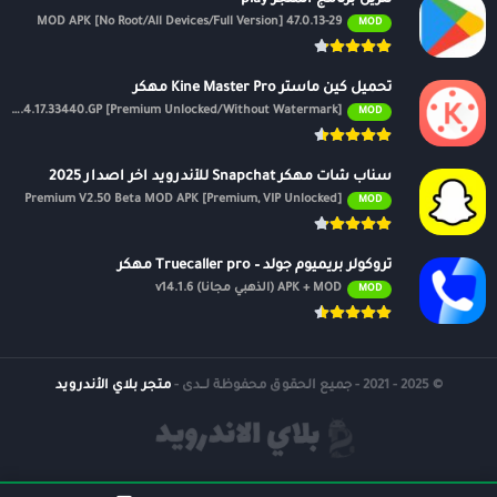
47.0.13-29 MOD APK [No Root/All Devices/Full Version]
MOD
تحميل كين ماستر Kine Master Pro مهكر
APK v7.4.17.33440.GP [Premium Unlocked/Without Watermark]
MOD
سناب شات مهكر Snapchat للأندرويد اخر اصدار 2025
Premium V2.50 Beta MOD APK [Premium, VIP Unlocked]
MOD
تروكولر بريميوم جولد – Truecaller pro مهكر
APK + MOD (الذهبي مجانًا) v14.1.6
MOD
© 2025 - 2021 - جميع الحقوق محفوظة لــدى -
متجر بلاي الأندرويد