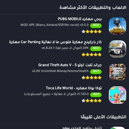
الالعاب والتطبيقات الأكثر مشاهدة
ببجي مهكره PUBG MOBILE
MOD APK (Menu, Aimbot/ESP/No recoil) v3.5.0
MOD
كار باركينج مهكرة فلوس ما لا نهائية Car Parking مهكرة
APK (أموال لا حصر لها) v4.8.24.1
MOD
جراند ثفت أوتو 5 – Grand Theft Auto V
v2.00 Unlimited Money/Ammo/Health
MOD
توكا بوكا مهكره – Toca Life World
v1.120.0 (أموال لا نهائية + جميع المستويات)
MOD
التطبيقات الأعلى تقييمًا
تنزيل برنامج المتجر play