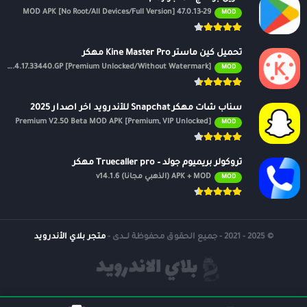
47.0.13-29 MOD APK [No Root/All Devices/Full Version]
MOD
تحميل كين ماستر Kine Master Pro مهكر
APK v7.4.17.33440.GP [Premium Unlocked/Without Watermark]
MOD
سناب شات مهكر Snapchat للأندرويد اخر اصدار 2025
Premium V2.50 Beta MOD APK [Premium, VIP Unlocked]
MOD
تروكولر بريميوم جولد – Truecaller pro مهكر
APK + MOD (الذهبي مجانًا) v14.1.6
MOD
© 2025 - 2021 - جميع الحقوق محفوظة لــدى -
متجر بلاي الأندرويد