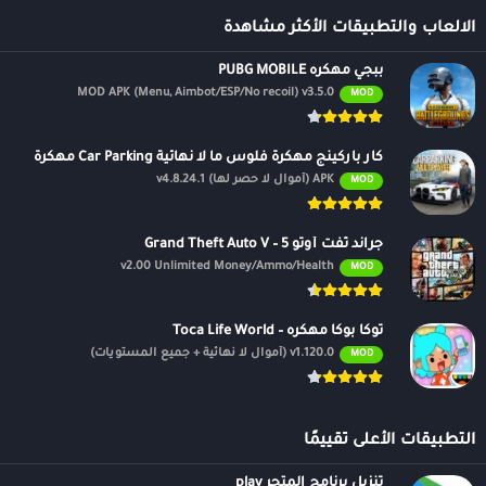
الالعاب والتطبيقات الأكثر مشاهدة
ببجي مهكره PUBG MOBILE
MOD APK (Menu, Aimbot/ESP/No recoil) v3.5.0
MOD
كار باركينج مهكرة فلوس ما لا نهائية Car Parking مهكرة
APK (أموال لا حصر لها) v4.8.24.1
MOD
جراند ثفت أوتو 5 – Grand Theft Auto V
v2.00 Unlimited Money/Ammo/Health
MOD
توكا بوكا مهكره – Toca Life World
v1.120.0 (أموال لا نهائية + جميع المستويات)
MOD
التطبيقات الأعلى تقييمًا
تنزيل برنامج المتجر play