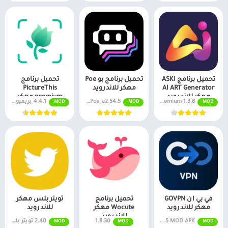
تحميل برنامج ASKI
تحميل برنامج بو Poe
تحميل برنامج
AI ART Generator
مهكر للاندرويد
PictureThis
مهكر للاندرويد
premium مهكر
1.3.8 Premium
Poe_a2.54.5 نسخة مجانية
4.4.1 بريميوم مفتوح
MOD
MOD
MOD
للاندرويد
في بي ان GOVPN
تحميل برنامج
تويتر بلس مهكر
مهكر للاندرويد
Wocute مهكر
للاندرويد
للاندرويد
v1.9.7.5 MOD APK (مفتوح بريميوم)
1.8.30
2.40 تويتر بلس
MOD
MOD
MOD