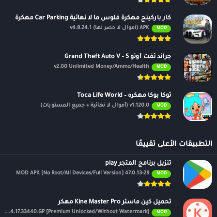
كار باركينج مهكرة فلوس ما لا نهائية Car Parking مهكرة
APK (أموال لا حصر لها) v4.8.24.1
MOD
جراند ثفت أوتو 5 – Grand Theft Auto V
v2.00 Unlimited Money/Ammo/Health
MOD
توكا بوكا مهكره – Toca Life World
v1.120.0 (أموال لا نهائية + جميع المستويات)
MOD
التطبيقات الأعلى تقييمًا
تنزيل برنامج المتجر play
47.0.13-29 MOD APK [No Root/All Devices/Full Version]
MOD
تحميل كين ماستر Kine Master Pro مهكر
APK v7.4.17.33440.GP [Premium Unlocked/Without Watermark]
MOD