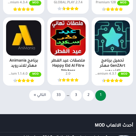
4.3.4 Premium
2.7.4.GLOBAL.PLAY
128 Premium
MOD
MOD
تحميل برنامج
ملصقات عيد الفطر
برنامج Animania
GenZArt مهكر
Happy Eid Al Fitre
مهكر للاندرويد
للاندرويد
Stickers
4.3.1 Premium
2.0
1.1.4.0 Premium مفتوح
MOD
MOD
1
2
3
…
33
التالي »
أحدث الالعاب MOD