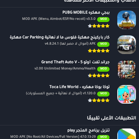
الالعاب والتطبيقات الأكثر مشاهدة
ببجي مهكره PUBG MOBILE
MOD APK (Menu, Aimbot/ESP/No recoil) v3.5.0
MOD
كار باركينج مهكرة فلوس ما لا نهائية Car Parking مهكرة
APK (أموال لا حصر لها) v4.8.24.1
MOD
جراند ثفت أوتو 5 – Grand Theft Auto V
v2.00 Unlimited Money/Ammo/Health
MOD
توكا بوكا مهكره – Toca Life World
v1.120.0 (أموال لا نهائية + جميع المستويات)
MOD
التطبيقات الأعلى تقييمًا
تنزيل برنامج المتجر play
47.0.13-29 MOD APK [No Root/All Devices/Full Version]
MOD