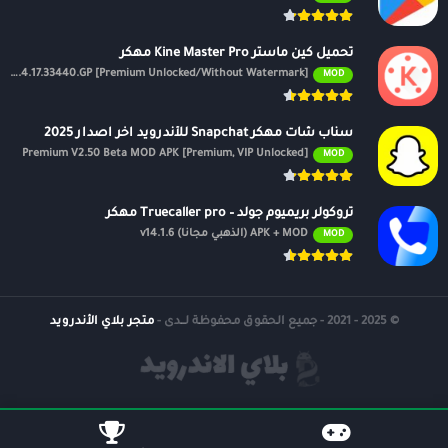
تحميل كين ماستر Kine Master Pro مهكر
APK v7.4.17.33440.GP [Premium Unlocked/Without Watermark]
MOD
سناب شات مهكر Snapchat للأندرويد اخر اصدار 2025
Premium V2.50 Beta MOD APK [Premium, VIP Unlocked]
MOD
تروكولر بريميوم جولد – Truecaller pro مهكر
APK + MOD (الذهبي مجانًا) v14.1.6
MOD
© 2025 - 2021 - جميع الحقوق محفوظة لــدى -
متجر بلاي الأندرويد