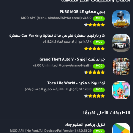
الالعاب والتطبيقات الأكثر مشاهدة
ببجي مهكره PUBG MOBILE
MOD APK (Menu, Aimbot/ESP/No recoil) v3.5.0
MOD
كار باركينج مهكرة فلوس ما لا نهائية Car Parking مهكرة
APK (أموال لا حصر لها) v4.8.24.1
MOD
جراند ثفت أوتو 5 – Grand Theft Auto V
v2.00 Unlimited Money/Ammo/Health
MOD
توكا بوكا مهكره – Toca Life World
v1.120.0 (أموال لا نهائية + جميع المستويات)
MOD
التطبيقات الأعلى تقييمًا
تنزيل برنامج المتجر play
47.0.13-29 MOD APK [No Root/All Devices/Full Version]
MOD