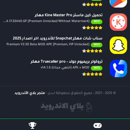
تحميل كين ماستر Kine Master Pro مهكر
APK v7.4.17.33440.GP [Premium Unlocked/Without Watermark]
MOD
سناب شات مهكر Snapchat للأندرويد اخر اصدار 2025
Premium V2.50 Beta MOD APK [Premium, VIP Unlocked]
MOD
تروكولر بريميوم جولد – Truecaller pro مهكر
APK + MOD (الذهبي مجانًا) v14.1.6
MOD
© 2025 - 2021 - جميع الحقوق محفوظة لــدى -
متجر بلاي الأندرويد