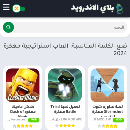
ضع الكلمة المناسبة: العاب استراتيجية مهكرة
2024
لعبة ستورم شوت
تحميل لعبة Triad
كلاش ماجيك
Stormshot مهكرة
Battle مهكرة
مهكره Clash of
للاندرويد
Magic
v3.12.100 MOD APK (مضاعف السرعة)
v2.06 MOD APK (زيادة نقاط الربح في التصنيف)
MOD APK v14.426.20 (Unlimited Troops, Resources)
MOD
MOD