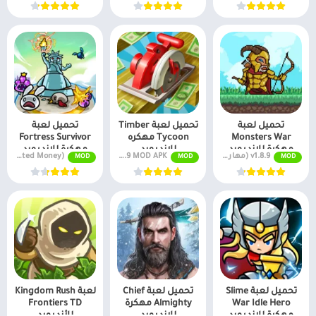
تحميل لعبة
تحميل لعبة Timber
تحميل لعبة
Monsters War
Tycoon مهكره
Fortress Survivor
مهكرة للاندرويد
للاندرويد
مهكرة للاندرويد
v1.8.9 (مهارات غير محدودة. المال، الحزم اليومية)
v1.2.9 MOD APK (أموال غير محدودة، خبرة)
v3.1 MOD APK (God Mode, Unlimited Money)
MOD
MOD
MOD
تحميل لعبة Slime
تحميل لعبة Chief
لعبة Kingdom Rush
War Idle Hero
Almighty مهكرة
Frontiers TD
مهكرة للاندرويد
للاندرويد
للأندرويد