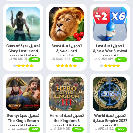
تحميل لعبة Last
تحميل لعبة Beast
تحميل لعبة Guns of
War Survival مهكرة
Lord مهكرة
Glory Lost Island
للاندرويد
للاندرويد
مهكرة للاندرويد
v1.0.254 APK (مضاعف لعبة السرعة)
v1.0.35 MOD APK [أموال غير محدودة / مفتوح]
v11.12.300 MOD APK [MENU MOD] لنظام Android
MOD
MOD
MOD
تحميل لعبة World
تحميل لعبة Hero of
تحميل لعبة Evony:
Empire 2027 مهكرة
the Kingdom 3
The King’s Return
للأندرويد
مهكرة للاندرويد
مهكرة للاندرويد
MOD APK v4.9.2 (أموال / رموز غير محدودة)
Kingdom III v1.2.9 MOD (النسخة الكاملة) APK مجانًا
بحسب مواصفات الجهاز
MOD
MOD
MOD