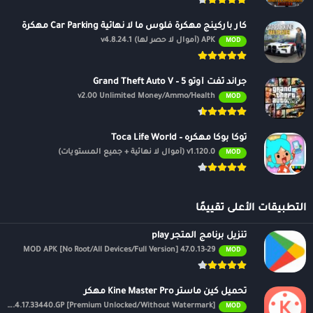
كار باركينج مهكرة فلوس ما لا نهائية Car Parking مهكرة
APK (أموال لا حصر لها) v4.8.24.1
MOD
جراند ثفت أوتو 5 – Grand Theft Auto V
v2.00 Unlimited Money/Ammo/Health
MOD
توكا بوكا مهكره – Toca Life World
v1.120.0 (أموال لا نهائية + جميع المستويات)
MOD
التطبيقات الأعلى تقييمًا
تنزيل برنامج المتجر play
47.0.13-29 MOD APK [No Root/All Devices/Full Version]
MOD
تحميل كين ماستر Kine Master Pro مهكر
APK v7.4.17.33440.GP [Premium Unlocked/Without Watermark]
MOD