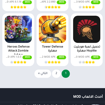
v0.0.3 MOD APK (عملة غير محدودة)
MOD APK 2.2.890 مضاعف السرعة
MOD APK 6.1.16 عدد غير محدود من الماس، مفتوح
MOD
MOD
MOD
تحميل لعبة هوبليت
Tower Defense
Heroes Defense
Hoplite مهكرة
مهكرة
Attack Zombie
مهكرة
v2.8.30 MOD APK (مفتوح بريميوم)
v1.3.2 MOD APK (جواهر غير محدودة)
MOD APK 1.0.5 أموال غير محدودة
MOD
MOD
MOD
1
2
التالي »
أحدث الالعاب MOD