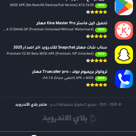
47.0.13-29 MOD APK [No Root/All Devices/Full Version]
MOD
تحميل كين ماستر Kine Master Pro مهكر
APK v7.4.17.33440.GP [Premium Unlocked/Without Watermark]
MOD
سناب شات مهكر Snapchat للأندرويد اخر اصدار 2025
Premium V2.50 Beta MOD APK [Premium, VIP Unlocked]
MOD
تروكولر بريميوم جولد – Truecaller pro مهكر
APK + MOD (الذهبي مجانًا) v14.1.6
MOD
© 2025 - 2021 - جميع الحقوق محفوظة لــدى -
متجر بلاي الأندرويد