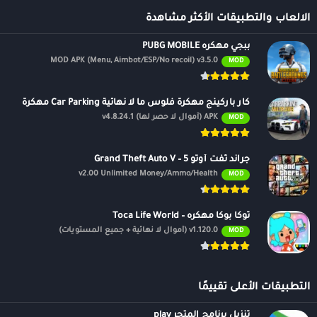
الالعاب والتطبيقات الأكثر مشاهدة
ببجي مهكره PUBG MOBILE
MOD APK (Menu, Aimbot/ESP/No recoil) v3.5.0
MOD
كار باركينج مهكرة فلوس ما لا نهائية Car Parking مهكرة
APK (أموال لا حصر لها) v4.8.24.1
MOD
جراند ثفت أوتو 5 – Grand Theft Auto V
v2.00 Unlimited Money/Ammo/Health
MOD
توكا بوكا مهكره – Toca Life World
v1.120.0 (أموال لا نهائية + جميع المستويات)
MOD
التطبيقات الأعلى تقييمًا
تنزيل برنامج المتجر play