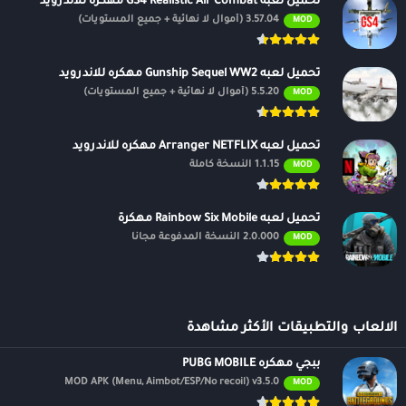
تحميل لعبه GS4 Realistic Air Combat مهكره للاندرويد
3.57.04 (أموال لا نهائية + جميع المستويات)
MOD
تحميل لعبه Gunship Sequel WW2 مهكره للاندرويد
5.5.20 (أموال لا نهائية + جميع المستويات)
MOD
تحميل لعبه Arranger NETFLIX مهكره للاندرويد
1.1.15 النسخة كاملة
MOD
تحميل لعبه Rainbow Six Mobile مهكرة
2.0.000 النسخة المدفوعة مجانًا
MOD
الالعاب والتطبيقات الأكثر مشاهدة
ببجي مهكره PUBG MOBILE
MOD APK (Menu, Aimbot/ESP/No recoil) v3.5.0
MOD