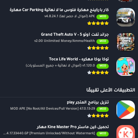
كار باركينج مهكرة فلوس ما لا نهائية Car Parking مهكرة
APK (أموال لا حصر لها) v4.8.24.1
MOD
جراند ثفت أوتو 5 – Grand Theft Auto V
v2.00 Unlimited Money/Ammo/Health
MOD
توكا بوكا مهكره – Toca Life World
v1.120.0 (أموال لا نهائية + جميع المستويات)
MOD
التطبيقات الأعلى تقييمًا
تنزيل برنامج المتجر play
47.0.13-29 MOD APK [No Root/All Devices/Full Version]
MOD
تحميل كين ماستر Kine Master Pro مهكر
APK v7.4.17.33440.GP [Premium Unlocked/Without Watermark]
MOD