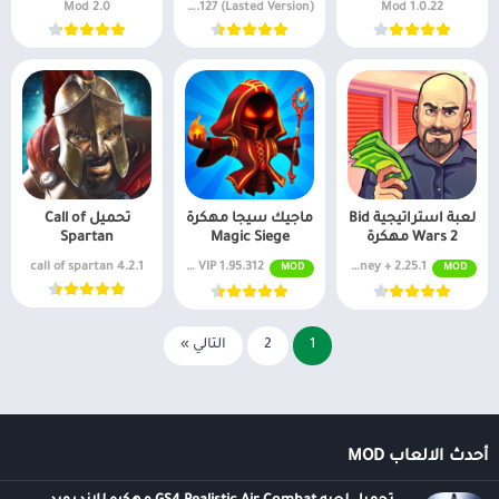
2.0 Mod
v1.16.127 (Lasted Version)
1.0.22 Mod
لعبة استراتيجية Bid
ماجيك سيجا مهكرة
تحميل Call of
Wars 2 مهكرة
Magic Siege
Spartan
4.2.1 call of spartan
1.95.312 Mega Menu, Money, VIP
2.25.1 + Mod: Money
MOD
MOD
1
2
التالي »
أحدث الالعاب MOD