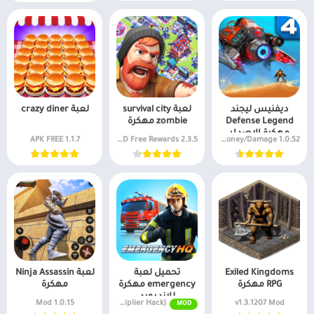
ديفنيس ليجند
لعبة survival city
لعبة crazy diner
Defense Legend
zombie مهكرة
مهكرة الاصدار
1.1.7 APK FREE
2.3.5 APK MOD Free Rewards
1.0.52 Unlimited Money/Damage
الرابع
Exiled Kingdoms
تحميل لعبة
لعبة Ninja Assassin
RPG مهكرة
emergency مهكرة
مهكرة
للاندرويد
1.0.15 Mod
MOD APK v1.9.05 (Unlimited Money/Speed Multiplier Hack)
v1.3.1207 Mod
MOD