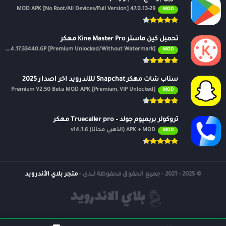
47.0.13-29 MOD APK [No Root/All Devices/Full Version]
MOD
تحميل كين ماستر Kine Master Pro مهكر
APK v7.4.17.33440.GP [Premium Unlocked/Without Watermark]
MOD
سناب شات مهكر Snapchat للأندرويد اخر اصدار 2025
Premium V2.50 Beta MOD APK [Premium, VIP Unlocked]
MOD
تروكولر بريميوم جولد – Truecaller pro مهكر
APK + MOD (الذهبي مجانًا) v14.1.6
MOD
© 2025 - 2021 - جميع الحقوق محفوظة لــدى -
متجر بلاي الأندرويد