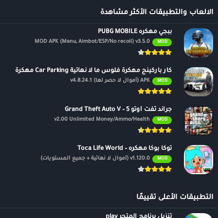
الالعاب والتطبيقات الأكثر مشاهدة
ببجي مهكره PUBG MOBILE
MOD APK (Menu, Aimbot/ESP/No recoil) v3.5.0
MOD
كار باركينج مهكرة فلوس ما لا نهائية Car Parking مهكرة
APK (أموال لا حصر لها) v4.8.24.1
MOD
جراند ثفت أوتو 5 – Grand Theft Auto V
v2.00 Unlimited Money/Ammo/Health
MOD
توكا بوكا مهكره – Toca Life World
v1.120.0 (أموال لا نهائية + جميع المستويات)
MOD
التطبيقات الأعلى تقييمًا
تنزيل برنامج المتجر play